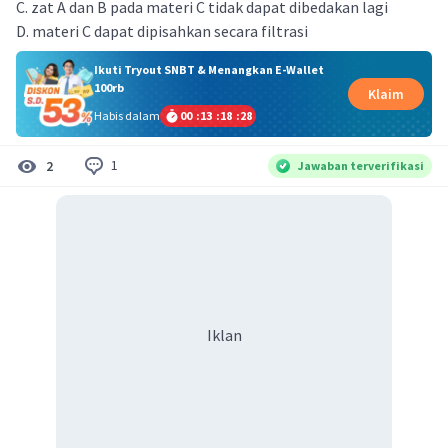
C. zat A dan B pada materi C tidak dapat dibedakan lagi
D. materi C dapat dipisahkan secara filtrasi
Ikuti Tryout SNBT & Menangkan E-Wallet
100rb
Klaim
Habis dalam
00
:
13
:
18
:
28
1
2
Jawaban terverifikasi
Iklan