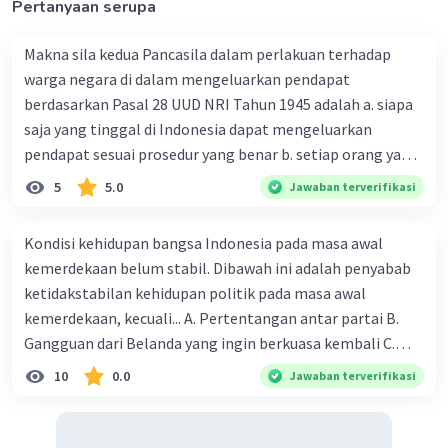
Pertanyaan serupa
Iklan
Makna sila kedua Pancasila dalam perlakuan terhadap
warga negara di dalam mengeluarkan pendapat
berdasarkan Pasal 28 UUD NRI Tahun 1945 adalah a. siapa
saja yang tinggal di Indonesia dapat mengeluarkan
pendapat sesuai prosedur yang benar b. setiap orang yang
memiliki domisill di Indonesia dapat mengeluarkan
5
5.0
Jawaban terverifikasi
pendapat sesuai prosedur yang berlaku c. warga negara
dapat menyampaikan pendapatnya di mana dan kapan
Kondisi kehidupan bangsa Indonesia pada masa awal
pun untuk mengubah kebijakan dengan prosedur yang
kemerdekaan belum stabil. Dibawah ini adalah penyabab
benar d. warga negara hanya boleh mengeluarkan
ketidakstabilan kehidupan politik pada masa awal
pendapatnya di mana dan kapan pun jika sesuai dengan
kemerdekaan, kecuali... A. Pertentangan antar partai B.
prosedur musyawarah e. warga negara dapat
Gangguan dari Belanda yang ingin berkuasa kembali C.
mengungkapkan seluruh pendapatnya sesuai
Munculnya kesulitan ekonomi dan keuangan D. Terjadinya
10
0.0
Jawaban terverifikasi
bentrokan antar etnis E. Munculnya gangguan keamanan
dalam negeri 2. Pada tanggal 3 November 1945 diterbitkan
maklumat pemerintah mengenai pendirian partai partai