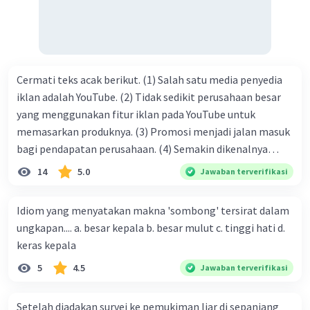
Cermati teks acak berikut. (1) Salah satu media penyedia
iklan adalah YouTube. (2) Tidak sedikit perusahaan besar
yang menggunakan fitur iklan pada YouTube untuk
memasarkan produknya. (3) Promosi menjadi jalan masuk
bagi pendapatan perusahaan. (4) Semakin dikenalnya
suatu produk oleh konsumen, semakin besar pula peluang
14
5.0
Jawaban terverifikasi
penjualan produk. (5) Hal ini disebabkan iklan atau
promosi merupakan cara untuk mengenalkan produk
Idiom yang menyatakan makna 'sombong' tersirat dalam
perusahaan kepada konsumen. Urutan yang tepat agar
ungkapan.... a. besar kepala b. besar mulut c. tinggi hati d.
menjadi teks eksposisi yang padu adalah .... A. (1)-(2)-(3)-
keras kepala
(4)-(5) B. (2)-(1)-(3)-(4)-(5) C. (3)-(1)-(2)-(5)-(4) D. (3)-(5)-
5
4.5
Jawaban terverifikasi
(4)-(1)-(2) E. (5)-(1)-(3)-(4)-(2)
Setelah diadakan survei ke pemukiman liar di sepanjang