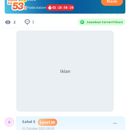
Klaim
Habis dalam
02
:
18
:
58
:
23
1
2
Jawaban terverifikasi
Iklan
Sahel S
Level 60
01 Oktober 2023 08:09