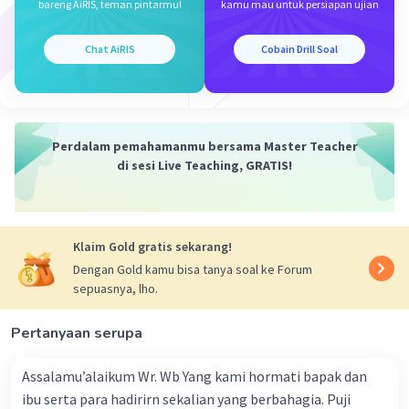
akan diambil. Pada tahap ini, kesimpulan dicapai dan
bareng AiRIS, teman pintarmu!
kamu mau untuk persiapan ujian
perjanjian ditetapkan.
Chat AiRIS
Cobain Drill Soal
Jadi, struktur teks negosiasi pada suatu dialog
sederhana terdiri dari pembukaan-isi-penutup.
·
0.0
(
0
)
Balas
Beri Rating
Perdalam pemahamanmu bersama Master Teacher
di sesi Live Teaching, GRATIS!
Klaim Gold gratis sekarang!
Dengan Gold kamu bisa tanya soal ke Forum
Iklan
sepuasnya, lho.
Pertanyaan serupa
Assalamu’alaikum Wr. Wb Yang kami hormati bapak dan
ibu serta para hadirirn sekalian yang berbahagia. Puji