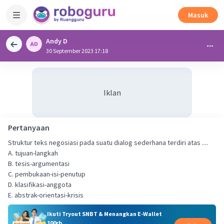
Masuk
Andy D
30 September 2023 17:18
Iklan
Pertanyaan
Struktur teks negosiasi pada suatu dialog sederhana terdiri atas ....
A. tujuan-langkah
B. tesis-argumentasi
C. pembukaan-isi-penutup
D. klasifikasi-anggota
E. abstrak-orientasi-krisis
Ikuti Tryout SNBT & Menangkan E-Wallet
100rb