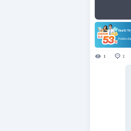
Ikuti T
Habis d
2
1