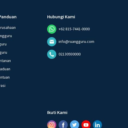
Panduan
Hubungi Kami
erusahaan
+62 815-7441-0000
angguru
info@ruangguru.com
guru
guru
02130930000
ntanan
gaduan
entuan
vasi
Ikuti Kami