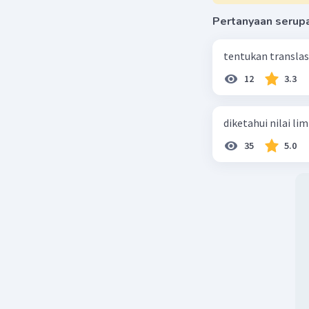
Pertanyaan serup
Beri R
tentukan translasi 
Zahr
12
3.3
16 Ap
mak
diketahui nilai li
35
5.0