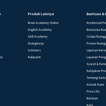
u
Produk Lainnya
Bantuan & 
Brain Academy Online
Kredensial P
English Academy
Beasiswa Ru
Skill Academy
Cicilan Ruang
Ruangkerja
Promo Ruang
Schoters
Laporan Kere
ess
Kalananti
Layanan Pen
Syarat & Ket
Kebijakan Pri
Tentang Kami
Kontak Kami
Press Kit
Bantuan
Karir