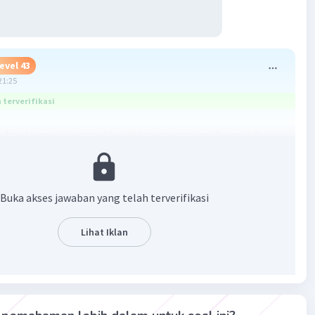
evel 43
21:25
terverifikasi
ya brp lampu tipe a yg dibutuhkan rangga jawabannya 6,
eksi jika salah.
Buka akses jawaban yang telah terverifikasi
Lihat Iklan
·
5.0
(
1
)
Balas
ating