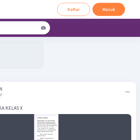
Daftar
Masuk
 S
37
A KELAS X