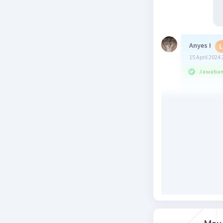
Anyes I
L
15 April 2024 
Jawaban 
yg di tan
tolong kor
Beri R