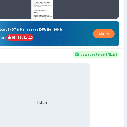
ryout SNBT & Menangkan E-Wallet 100rb
Klaim
alam
01
:
11
:
31
:
09
Jawaban terverifikasi
Iklan