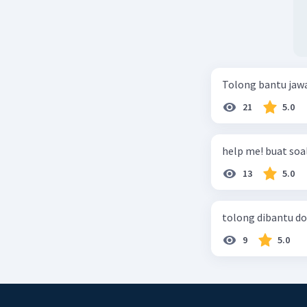
Tolong bantu jaw
21
5.0
help me! buat soal
13
5.0
tolong dibantu do
9
5.0