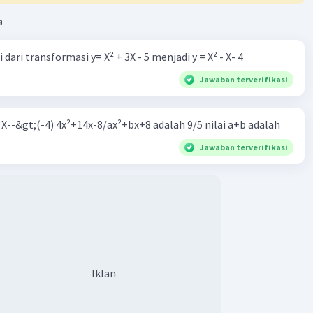
a
·
5.0
(
2
)
Balas
ating
dari transformasi y= X² + 3X - 5 menjadi y = X² - X- 4
otussita S
Level 88
Jawaban terverifikasi
ril 2024 14:16
asih, kak😻😻
m X--&gt;(-4) 4x²+14x-8/ax²+bx+8 adalah 9/5 nilai a+b adalah
Jawaban terverifikasi
Iklan