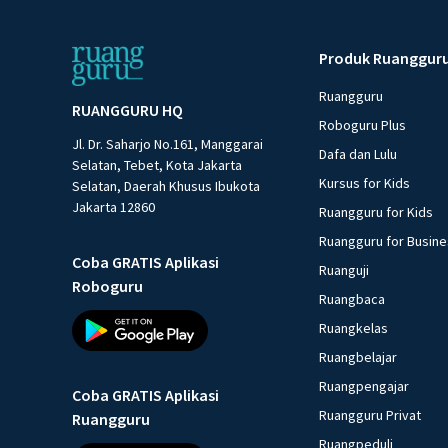
Produk Ruanggur
Ruangguru
RUANGGURU HQ
Roboguru Plus
Jl. Dr. Saharjo No.161, Manggarai
Dafa dan Lulu
Selatan, Tebet, Kota Jakarta
Kursus for Kids
Selatan, Daerah Khusus Ibukota
Jakarta 12860
Ruangguru for Kids
Ruangguru for Busin
Coba GRATIS Aplikasi
Ruanguji
Roboguru
Ruangbaca
Ruangkelas
Ruangbelajar
Ruangpengajar
Coba GRATIS Aplikasi
Ruangguru Privat
Ruangguru
Ruangpeduli