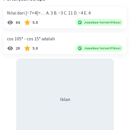
sayaa
Nilai dari |−7+4|=… A. 3 B. −3 C. 11 D. −4 E. 4
64
5.0
Jawaban terverifikasi
cos 105° - cos 15° adalah
20
5.0
Jawaban terverifikasi
Iklan
Iklan