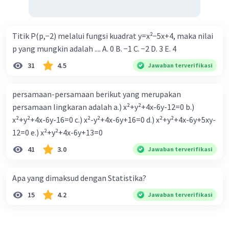
Titik P(p,−2) melalui fungsi kuadrat y=x²−5x+4, maka nilai
p yang mungkin adalah .... A. 0 B. −1 C. −2 D. 3 E. 4
31
4.5
Jawaban terverifikasi
persamaan-persamaan berikut yang merupakan
persamaan lingkaran adalah a.) x²+y²+4x-6y-12=0 b.)
x²+y²+4x-6y-16=0 c.) x²-y²+4x-6y+16=0 d.) x²+y²+4x-6y+5xy-
12=0 e.) x²+y²+4x-6y+13=0
41
3.0
Jawaban terverifikasi
Apa yang dimaksud dengan Statistika?
15
4.2
Jawaban terverifikasi