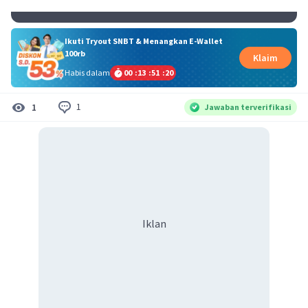
Ikuti Tryout SNBT & Menangkan E-Wallet
100rb
Klaim
Habis dalam
00
:
13
:
51
:
20
1
1
Jawaban terverifikasi
Iklan