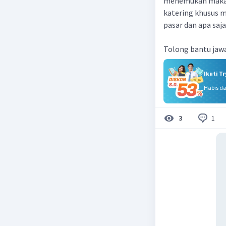
menemukan makana
katering khusus 
pasar dan apa saj
Tolong bantu jaw
Ikuti T
Habis d
1
3