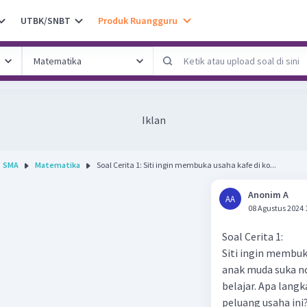
UTBK/SNBT
Produk Ruangguru
Iklan
SMA
Matematika
Soal Cerita 1: Siti ingin membuka usaha kafe di ko...
Anonim A
AA
08 Agustus 2024 
Soal Cerita 1:
Siti ingin membuk
anak muda suka 
belajar. Apa lang
peluang usaha ini