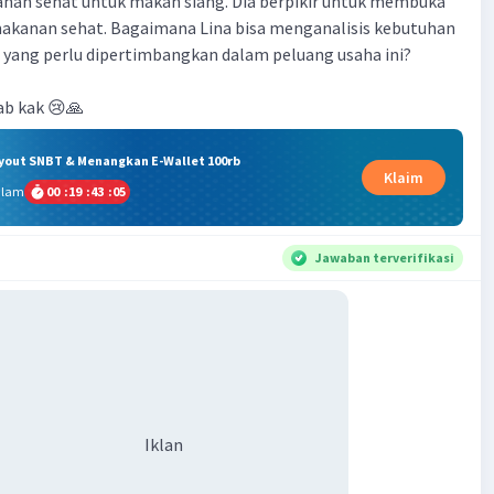
n sehat untuk makan siang. Dia berpikir untuk membuka
makanan sehat. Bagaimana Lina bisa menganalisis kebutuhan
a yang perlu dipertimbangkan dalam peluang usaha ini?
ab kak 😢🙏
ryout SNBT & Menangkan E-Wallet 100rb
Klaim
alam
00
:
19
:
43
:
04
Jawaban terverifikasi
Iklan