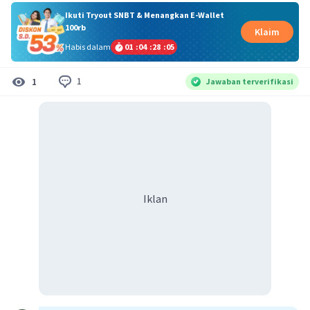
Ikuti Tryout SNBT & Menangkan E-Wallet
100rb
Klaim
Habis dalam
01
:
04
:
28
:
05
1
1
Jawaban terverifikasi
Iklan