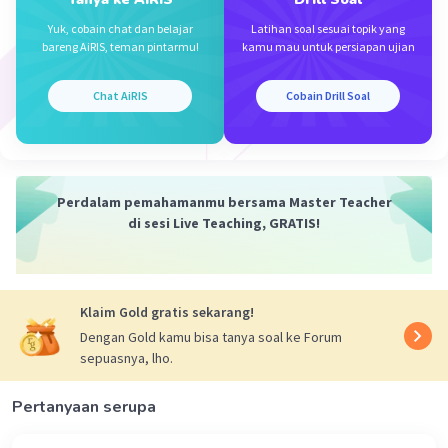
Yuk, cobain chat dan belajar
Latihan soal sesuai topik yang
bareng AiRIS, teman pintarmu!
kamu mau untuk persiapan ujian
Chat AiRIS
Cobain Drill Soal
Iklan
Perdalam pemahamanmu bersama Master Teacher
di sesi Live Teaching, GRATIS!
Klaim Gold gratis sekarang!
Dengan Gold kamu bisa tanya soal ke Forum
sepuasnya, lho.
Pertanyaan serupa