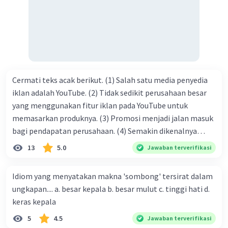
tersebut termasuk …. A. salam pembuka B. ucapan terima
kasih C. pengenalan topik D. tema E. judul
Cermati teks acak berikut. (1) Salah satu media penyedia
iklan adalah YouTube. (2) Tidak sedikit perusahaan besar
yang menggunakan fitur iklan pada YouTube untuk
memasarkan produknya. (3) Promosi menjadi jalan masuk
bagi pendapatan perusahaan. (4) Semakin dikenalnya
suatu produk oleh konsumen, semakin besar pula peluang
13
5.0
Jawaban terverifikasi
penjualan produk. (5) Hal ini disebabkan iklan atau
promosi merupakan cara untuk mengenalkan produk
Idiom yang menyatakan makna 'sombong' tersirat dalam
perusahaan kepada konsumen. Urutan yang tepat agar
ungkapan.... a. besar kepala b. besar mulut c. tinggi hati d.
menjadi teks eksposisi yang padu adalah .... A. (1)-(2)-(3)-
keras kepala
(4)-(5) B. (2)-(1)-(3)-(4)-(5) C. (3)-(1)-(2)-(5)-(4) D. (3)-(5)-
5
4.5
Jawaban terverifikasi
(4)-(1)-(2) E. (5)-(1)-(3)-(4)-(2)