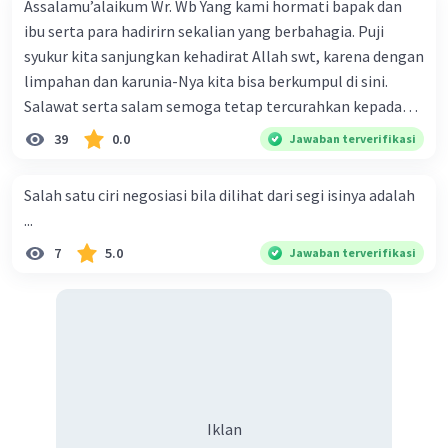
Assalamu’alaikum Wr. Wb Yang kami hormati bapak dan
ibu serta para hadirirn sekalian yang berbahagia. Puji
syukur kita sanjungkan kehadirat Allah swt, karena dengan
limpahan dan karunia-Nya kita bisa berkumpul di sini.
Salawat serta salam semoga tetap tercurahkan kepada
junjungan Nabi besar Muhammad saw, karena beliau
39
0.0
Jawaban terverifikasi
menyiarkan agama yang haq, yakni agama islam, agama
yang diridai oleh Allah swt. Semoga kita sekalian termasuk
Salah satu ciri negosiasi bila dilihat dari segi isinya adalah
ke dalam umat-Nya yang diberkahi. Amin ya rabbal alamin.
...
Hadirin sekalian yang berbahagia! Dirasa amat penting
7
5.0
Jawaban terverifikasi
sekali jiwa sosial untuk diterapkan di lingkungan keluarga,
sanak saudara, bahkan juga di masyarakat luas. Karena
dengan jiwa sosial, maka terjalinlah di antara kita saling
tolong-menolong, dan kasih sayang. Sehngga orang-
orang yang butuh akan pertolongan kita, akan
mendapatkan haq-Nya. Perhatikan kalimat berikut! Puji
syukur kita sanjungkan kehadirat Allah swt, karena dengan
Iklan
limpahan karuniaNya kita bisa berkumpul di sini. Kalimat