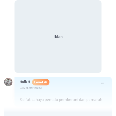
Iklan
Hulk H
Level 47
03 Mei 2024 07:56
3 sifat cahaya pemalu pemberani dan pemarah
·
5.0
(
1
)
Balas
Beri Rating