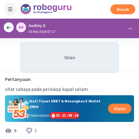
Masuk
Audrey G
03 Mei 2024 07:17
Iklan
Pertanyaan
sifat cahaya pada periskop kapal selam
Ikuti Tryout SNBT & Menangkan E-Wallet
100rb
Klaim
Habis dalam
01
:
11
:
08
:
24
2
5