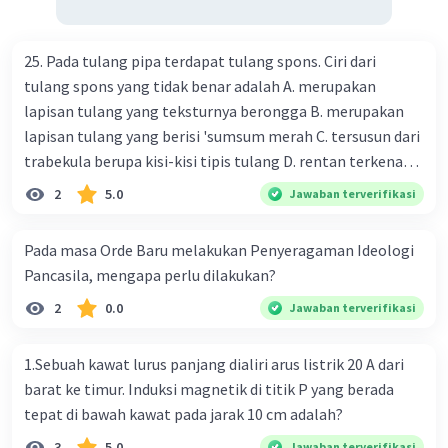
25. Pada tulang pipa terdapat tulang spons. Ciri dari
tulang spons yang tidak benar adalah A. merupakan
lapisan tulang yang teksturnya berongga B. merupakan
lapisan tulang yang berisi 'sumsum merah C. tersusun dari
trabekula berupa kisi-kisi tipis tulang D. rentan terkena
dampak osteoporosis setelah menopause E. mengandung
2
5.0
Jawaban terverifikasi
banyak kalsium fosfat dan kalsium karbonat
Pada masa Orde Baru melakukan Penyeragaman Ideologi
Pancasila, mengapa perlu dilakukan?
2
0.0
Jawaban terverifikasi
1.Sebuah kawat lurus panjang dialiri arus listrik 20 A dari
barat ke timur. Induksi magnetik di titik P yang berada
tepat di bawah kawat pada jarak 10 cm adalah?
3
5.0
Jawaban terverifikasi