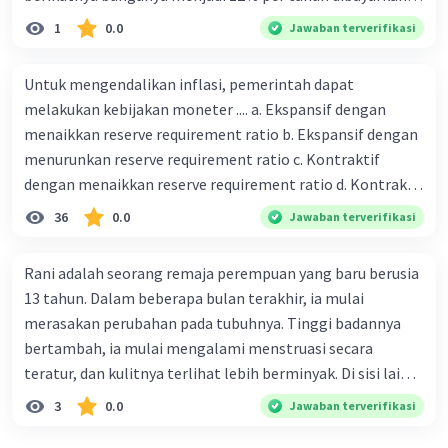
tiap 3 bulan. Total pinjaman Putri yang harus dibayarkan
1
0.0
Jawaban terverifikasi
adalah...
Untuk mengendalikan inflasi, pemerintah dapat
melakukan kebijakan moneter .... a. Ekspansif dengan
menaikkan reserve requirement ratio b. Ekspansif dengan
menurunkan reserve requirement ratio c. Kontraktif
dengan menaikkan reserve requirement ratio d. Kontraktif
dengan menurunkan reserve requirement ratio e.
36
0.0
Jawaban terverifikasi
Ekspansif dengan menaikkan tingkat diskonto Bila Bank
Indonesia melakukan kebijakan moneter ekspansif,
Rani adalah seorang remaja perempuan yang baru berusia
ceteris paribus maka .... a. Menimbulkan inflasi di mana
13 tahun. Dalam beberapa bulan terakhir, ia mulai
bentuk kurva jumlah uang beredar (penawaran uang) naik
merasakan perubahan pada tubuhnya. Tinggi badannya
dari kiri bawah ke kanan atas b. Menimbulkan deflasi di
bertambah, ia mulai mengalami menstruasi secara
mana bentuk kurva jumlah uang beredar (penawaran
teratur, dan kulitnya terlihat lebih berminyak. Di sisi lain,
uang) naik dari kiri bawah ke kanan atas c. Tingkat bunga
Rani juga merasa lebih emosional dan sering khawatir
3
0.0
Jawaban terverifikasi
meningkat di mana bentuk kurva jumlah uang beredar
tentang penampilannya. Perubahan tinggi badan yang
(penawaran uang) naik dari kiri bawah ke kanan atas d.