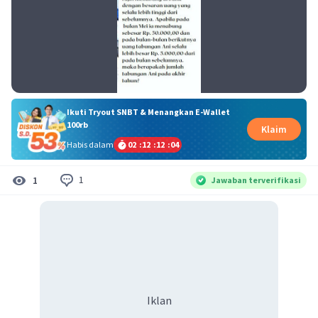
Ikuti Tryout SNBT & Menangkan E-Wallet
100rb
Klaim
Habis dalam
02
:
12
:
12
:
04
1
1
Jawaban terverifikasi
Iklan