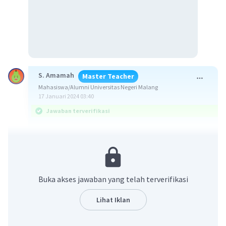
S. Amamah
Master Teacher
Mahasiswa/Alumni Universitas Negeri Malang
17 Januari 2024 03:40
Jawaban terverifikasi
Jawaban: Rp540.000,00
ingat!
Sn = n/2 (2a + (n-1)b)
Buka akses jawaban yang telah terverifikasi
dimana:
a: suku pertama
Lihat Iklan
b: beda