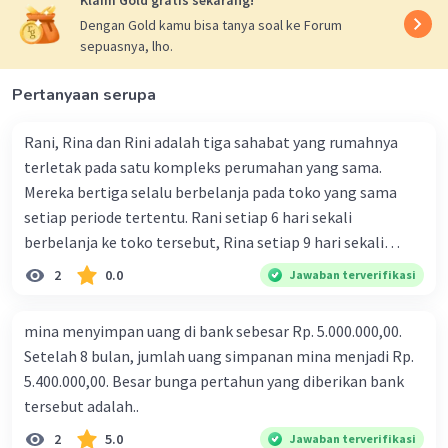
Klaim Gold gratis sekarang!
Dengan Gold kamu bisa tanya soal ke Forum
Iklan
sepuasnya, lho.
Pertanyaan serupa
Rani, Rina dan Rini adalah tiga sahabat yang rumahnya
terletak pada satu kompleks perumahan yang sama.
Mereka bertiga selalu berbelanja pada toko yang sama
setiap periode tertentu. Rani setiap 6 hari sekali
berbelanja ke toko tersebut, Rina setiap 9 hari sekali
berbelanja di toko tersebut dan Rini setiap 12 hari sekali.
2
0.0
Jawaban terverifikasi
Pada tanggal 8 Mei 2023 mereka bersama-sama
berbelanja ke toko tersebut. Mereka bertiga berbelanja
mina menyimpan uang di bank sebesar Rp. 5.000.000,00.
barang yang sama tetapi jumlahnya berbeda - beda. Rani
Setelah 8 bulan, jumlah uang simpanan mina menjadi Rp.
membeli 3 cokelat, 4 roti dan 2 minuman kaleng dengan
5.400.000,00. Besar bunga pertahun yang diberikan bank
total Rp 113.000,00. Rina membeli 2 cokelat, 6 roti dan 1
tersebut adalah..
minuman kaleng dengan total belanja Rp 112.000,
2
5.0
Jawaban terverifikasi
Sedangkan Rini membeli 1 cokelat, 5 roti dan 4 minuman