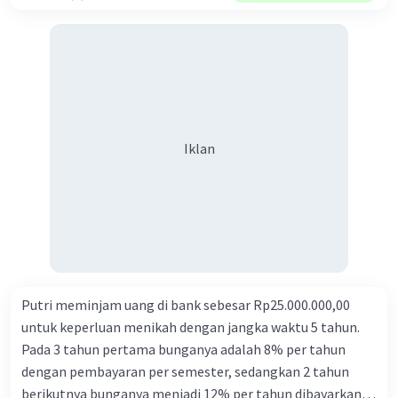
kaleng dengan total belanja Rp 115.000,00. Jika terdapat
uang Rp 110.000,00 maka barang yang dapat dibeli adalah
.... A. 3 cokelat, 3 roti dan 3 minuman kaleng B. 4 cokelat, 1
roti dan 4 minuman kaleng C. 2 cokelat, 6 roti dan 1
minuman kaleng D. 3 cokelat, 4 roti dan 2 minuman kaleng
E. 4 cokelat, 2 roti dan 2 minuman kaleng
Iklan
Putri meminjam uang di bank sebesar Rp25.000.000,00
untuk keperluan menikah dengan jangka waktu 5 tahun.
Pada 3 tahun pertama bunganya adalah 8% per tahun
dengan pembayaran per semester, sedangkan 2 tahun
berikutnya bunganya menjadi 12% per tahun dibayarkan