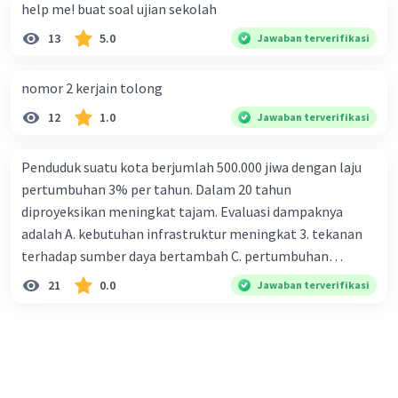
help me! buat soal ujian sekolah
13
5.0
Jawaban terverifikasi
nomor 2 kerjain tolong
12
1.0
Jawaban terverifikasi
Penduduk suatu kota berjumlah 500.000 jiwa dengan laju
pertumbuhan 3% per tahun. Dalam 20 tahun
diproyeksikan meningkat tajam. Evaluasi dampaknya
adalah A. kebutuhan infrastruktur meningkat 3. tekanan
terhadap sumber daya bertambah C. pertumbuhan
eksponensial berdampak jangka panjang D. tidak
21
0.0
Jawaban terverifikasi
memengaruhi tata ruang E. proyeksi penduduk penting
untuk perencanaan