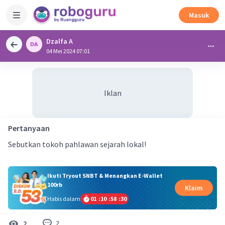
Masuk
Dzalfa A
04 Mei 2024 07:01
Iklan
Pertanyaan
Sebutkan tokoh pahlawan sejarah lokal!
Ikuti Tryout SNBT & Menangkan E-Wallet
100rb
Klaim
Habis dalam
01
:
10
:
58
:
30
2
2