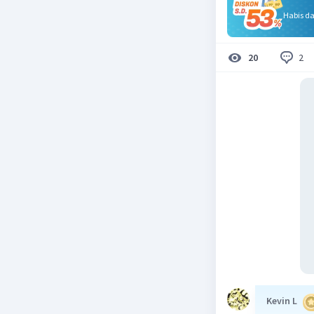
Habis d
2
20
Kevin L