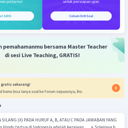
man pintarmu!
untuk persiapan ujian
nfluenza: Menyebabkan penyakit flu.
olio: Menyerang sistem saraf dan dapat menyebabkan
at AiRIS
Cobain Drill Soal
an.
 Oval/Peluru
bentuk oval atau peluru memiliki bentuk yang memanjang
ih bulat pada ujungnya.
m pemahamanmu bersama Master Teacher
di sesi Live Teaching, GRATIS!
riola: Penyebab penyakit cacar.
aksinia: Digunakan dalam pembuatan vaksin cacar.
 Filamen
bentuk filamen memiliki bentuk seperti benang panjang
 gratis sekarang!
d kamu bisa tanya soal ke Forum sepuasnya, lho.
bola: Menyebabkan penyakit Ebola dengan gejala
n hebat.
a
rburg: Memiliki gejala yang mirip dengan virus Ebola.
 Polihedral
 SILANG (X) PADA HURUF A, B, ATAU C PADA JAWABAN YANG
bentuk polihedral memiliki bentuk banyak sisi seperti
 Hindu tertua di Indonesia adalah kerajaan …. a. Sriwijaya b.