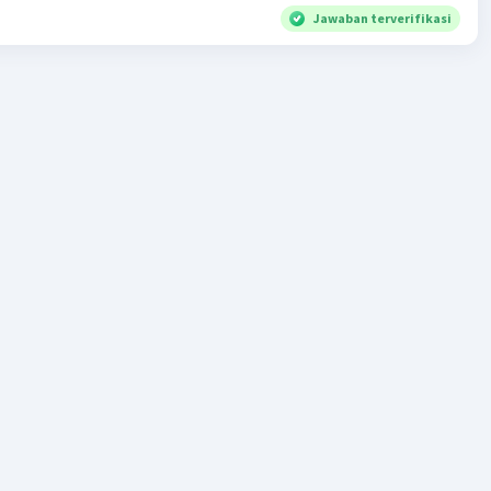
Jawaban terverifikasi
atikan pada manusia.
 Bulat
i:
Bentuknya bulat atau hampir bulat.
h:
s Polio:
Menyebabkan penyakit polio yang dapat
umpuhkan.
us Influenza:
Menyebabkan penyakit flu.
 Oval/Peluru
i:
Bentuknya oval atau seperti peluru.
h:
us Rabies:
Menyebabkan penyakit rabies yang
larkan melalui gigitan hewan yang terinfeksi.
s Variola:
Menyebabkan penyakit cacar.