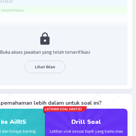
024 06:20
terverifikasi
iliki beragam bentuk yang unik, dan bentuk ini seringkali
 sebagai salah satu ciri untuk mengklasifikasikannya.
alah penjelasan lebih detail mengenai jenis-jenis virus
an bentuk yang kamu tanyakan, beserta contohnya:
Buka akses jawaban yang telah terverifikasi
 Batang
bentuk batang memiliki struktur memanjang seperti
Lihat Iklan
osaik Tembakau (TMV): Virus ini menyebabkan penyakit
ada tanaman tembakau.
abies: Virus yang menyerang sistem saraf pusat dan
pemahaman lebih dalam untuk soal ini?
an penyakit rabies.
LATIHAN SOAL GRATIS!
 Bulat
 ke AiRIS
Drill Soal
bentuk bulat memiliki bentuk yang hampir menyerupai
t dan belajar bareng
Latihan soal sesuai topik yang kamu mau