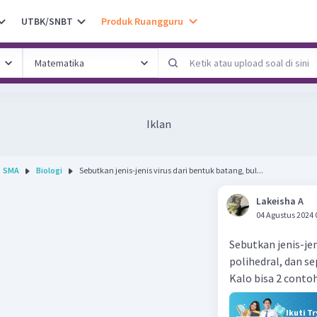
UTBK/SNBT
Produk Ruangguru
Iklan
SMA
Biologi
Sebutkan jenis-jenis virus dari bentuk batang, bul...
Lakeisha A
04 Agustus 2024 
Sebutkan jenis-jen
polihedral, dan se
Kalo bisa 2 contoh
Ikuti T