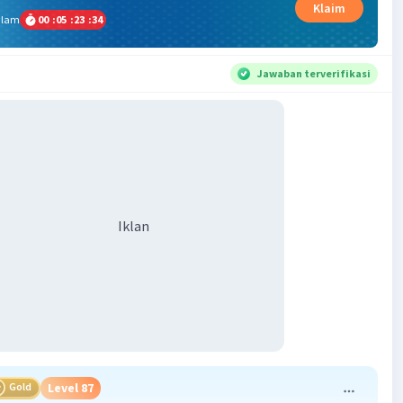
Klaim
alam
00
:
05
:
23
:
33
Jawaban terverifikasi
Iklan
Gold
Level 87