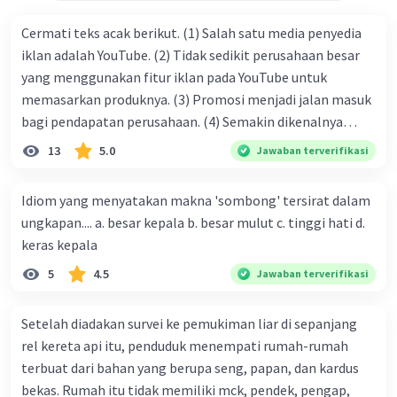
2. Alokasi dana dan sumber daya untuk pelaksanaan
kegiatan
Cermati teks acak berikut. (1) Salah satu media penyedia
3. Pembuatan jadwal dan rencana pelaksanaan kegiatan
iklan adalah YouTube. (2) Tidak sedikit perusahaan besar
4. Penentuan tugas dan tanggung jawab setiap anggota
tim
yang menggunakan fitur iklan pada YouTube untuk
5. Persiapan dan pembuatan bahan-bahan presentasi
memasarkan produknya. (3) Promosi menjadi jalan masuk
6. Evaluasi dan monitoring pelaksanaan kegiatan
bagi pendapatan perusahaan. (4) Semakin dikenalnya
7. Laporan akhir dan pelaporan hasil kegiatan.
suatu produk oleh konsumen, semakin besar pula peluang
13
5.0
Jawaban terverifikasi
penjualan produk. (5) Hal ini disebabkan iklan atau
promosi merupakan cara untuk mengenalkan produk
·
0.0
(
0
)
Balas
Beri Rating
Idiom yang menyatakan makna 'sombong' tersirat dalam
perusahaan kepada konsumen. Urutan yang tepat agar
ungkapan.... a. besar kepala b. besar mulut c. tinggi hati d.
menjadi teks eksposisi yang padu adalah .... A. (1)-(2)-(3)-
keras kepala
(4)-(5) B. (2)-(1)-(3)-(4)-(5) C. (3)-(1)-(2)-(5)-(4) D. (3)-(5)-
5
4.5
Jawaban terverifikasi
(4)-(1)-(2) E. (5)-(1)-(3)-(4)-(2)
Setelah diadakan survei ke pemukiman liar di sepanjang
rel kereta api itu, penduduk menempati rumah-rumah
terbuat dari bahan yang berupa seng, papan, dan kardus
bekas. Rumah itu tidak memiliki mck, pendek, pengap,