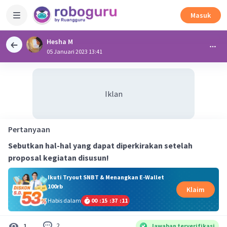
Masuk
Hesha M
05 Januari 2023 13:41
Iklan
Pertanyaan
Sebutkan hal-hal yang dapat diperkirakan setelah
proposal kegiatan disusun!
Ikuti Tryout SNBT & Menangkan E-Wallet
100rb
Klaim
Habis dalam
00
:
15
:
37
:
11
2
1
Jawaban terverifikasi