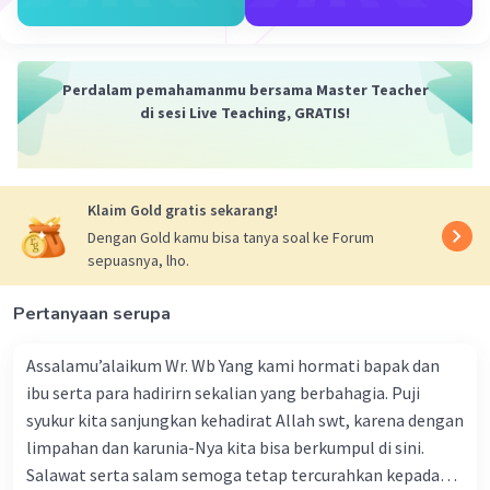
akan menjadi alat perencanaan dan
penyelenggaraan suatu kegiatan. Hal ini
memungkinkan pemerintah atau
Perdalam pemahamanmu bersama Master Teacher
organisasi untuk mengatur rencana
di sesi Live Teaching, GRATIS!
kegiatan, mengalokasikan sumber daya,
dan mengelola risiko yang terkait dengan
kegiatan.
Evaluasi dan laporan
: Setelah proposal
Klaim Gold gratis sekarang!
kegiatan disusun, pemerintah atau
Dengan Gold kamu bisa tanya soal ke Forum
organisasi dapat melakukan evaluasi dan
sepuasnya, lho.
membuat laporan tentang kegiatan yang
telah berlangsung. Hal ini membantu
Pertanyaan serupa
mengidentifikasi keberhasilan dan
kekurangan dalam kegiatan, serta
Assalamu’alaikum Wr. Wb Yang kami hormati bapak dan
memberikan dasar untuk peningkatan
ibu serta para hadirirn sekalian yang berbahagia. Puji
kegiatan di masa depan.
syukur kita sanjungkan kehadirat Allah swt, karena dengan
Pengalaman dan pelajaran
: Proposal
limpahan dan karunia-Nya kita bisa berkumpul di sini.
kegiatan yang baik dan benar juga dapat
Salawat serta salam semoga tetap tercurahkan kepada