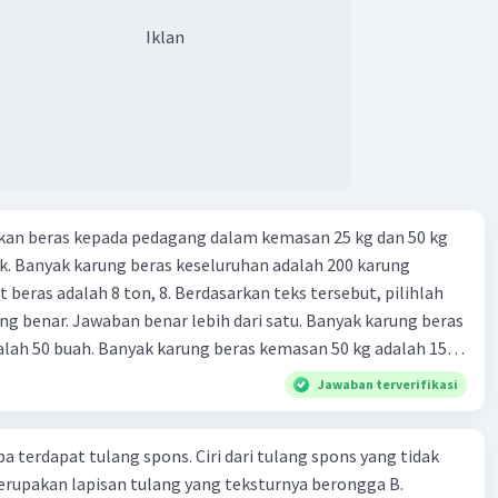
String[] args) { Shape circle = new Circle(); Shape rectangle
Iklan
angle(); circle.draw(); // Memanggil draw() dari objek
tangle.draw(); // Memanggil draw() dari objek Rectangle } }
sme memungkinkan fleksibilitas dan reusabilitas dalam
man, karena memungkinkan objek memiliki banyak
au perilaku tergantung pada konteksnya.
kan beras kepada pedagang dalam kemasan 25 kg dan 50 kg
. Banyak karung beras keseluruhan adalah 200 karung
·
0.0
(
0
)
Balas
 beras adalah 8 ton, 8. Berdasarkan teks tersebut, pilihlah
ating
g benar. Jawaban benar lebih dari satu. Banyak karung beras
lah 50 buah. Banyak karung beras kemasan 50 kg adalah 150
M
Community
Level 58
 beras dalam kemasan 25 kg adalah 2 ton. Perbandingan berat
Jawaban terverifikasi
 07:05
g dan 50 kg dalam truk adalah 1: 3. 9. Berdasarkan teks
terverifikasi
ya setiap beras karung kecil adalah Rp7.500 dan karung besar
pa terdapat tulang spons. Ciri dari tulang spons yang tidak
ah biaya angkut semua beras yang harus dibayar oleh Bu
isme adalah konsep dalam pemrograman berorientasi
Iklan
erupakan lapisan tulang yang teksturnya berongga B.
00 C. Rp2.312.000 B. Rp2.475.000 D. Rp2.280.000