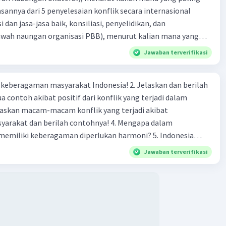
lymorphism { public static void main(String[] args) {
ik secara internasional
t = new Cat(); Animal dog = new Dog(); cat.makeSound(); //
i dan jasa-jasa baik, konsiliasi, penyelidikan, dan
 makeSound() dari objek Cat dog.makeSound(); //
bawah naungan organisasi PBB), menurut kalian mana yang
 makeSound() dari objek Dog } }
rilah alasannya
Jawaban terverifikasi
rfisme dengan Antarmuka (Interface):
agaman masyarakat Indonesia! 2. Jelaskan dan berilah
an implementasi antarmuka yang memungkinkan kelas-
 contoh akibat positif dari konflik yang terjadi dalam
beda untuk menyediakan implementasi yang berbeda untuk
ang sama.
 dan berilah contohnya! 4. Mengapa dalam
liki keberagaman diperlukan harmoni? 5. Indonesia
rogram:
yang kaya akan keberagaman baik dilihat dari agama, suku,
Jawaban terverifikasi
budaya. Berdasarkan pernyataan tersebut, apa yang dapat
code
tuk menjaga keberagaman supaya terhindar dari konflik?
Shape { void draw(); } class Circle implements Shape { public
) { System.out.println("Drawing Circle"); } } class Rectangle
s Shape { public void draw() { System.out.println("Drawing
); } } public class InterfacePolymorphism { public static