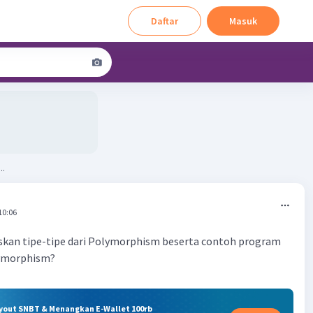
Daftar
Masuk
..
10:06
askan tipe-tipe dari Polymorphism beserta contoh program
lymorphism?
ryout SNBT & Menangkan E-Wallet 100rb