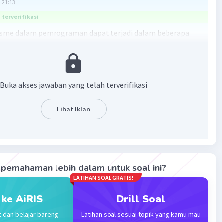
 21:13
terverifikasi
isme dalam pemrograman dapat terjadi dalam beberapa
ikut adalah beberapa tipe polimorfisme beserta contoh
menggunakan bahasa pemrograman Java:
rfisme Compile-Time (Static):
Buka akses jawaban yang telah terverifikasi
n konsep overloading di mana nama fungsi yang sama
Lihat Iklan
, tetapi dengan parameter yang berbeda.
rogram:
code
pemahaman lebih dalam untuk soal ini?
LATIHAN SOAL GRATIS!
Operations { int add(int a, int b) { return a + b; } double
 ke AiRIS
Drill Soal
 a, double b) { return a + b; } } public class
mePolymorphism { public static void main(String[] args) {
t dan belajar bareng
Latihan soal sesuai topik yang kamu mau