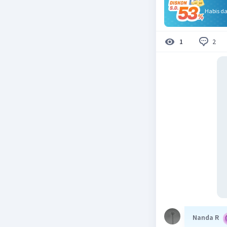
Habis d
2
1
Nanda R