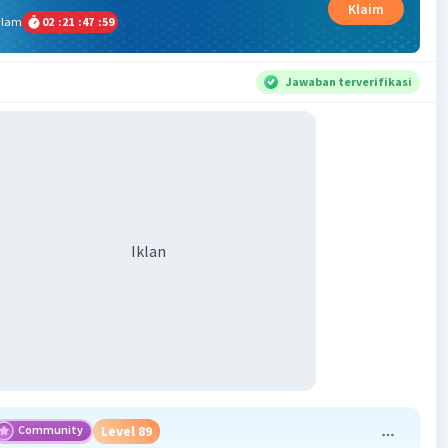
Klaim
alam
02
:
21
:
47
:
58
Jawaban terverifikasi
Iklan
Community
Level 89