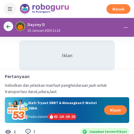
Masuk
Dayzny D
25 Januari 2024 11:23
Iklan
Pertanyaan
Sebutkan dan jelaskan manfaat penghindaraan jauh untuk
transportasi darat,udara,laut
Ikuti Tryout SNBT & Menangkan E-Wallet
100rb
Klaim
Habis dalam
02
:
14
:
19
:
31
2
1
Jawaban terverifikasi