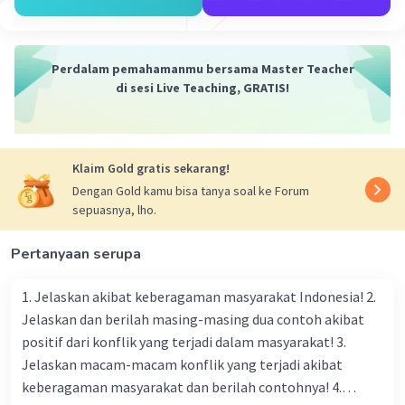
2. Transportasi Udara:
Manfaat Penghindaran Jauh:
Perdalam pemahamanmu bersama Master Teacher
Penghindaran Cuaca Buruk:
Pilot dapat
di sesi Live Teaching, GRATIS!
menggunakan data cuaca real-time untuk
menghindari badai atau kondisi cuaca
buruk lainnya yang dapat mempengaruhi
keamanan penerbangan.
Klaim Gold gratis sekarang!
Efisiensi Bahan Bakar:
Menghindari rute
Dengan Gold kamu bisa tanya soal ke Forum
yang memiliki turbulence tinggi atau arus
sepuasnya, lho.
udara yang kuat dapat membantu
menghemat bahan bakar.
Pertanyaan serupa
3. Transportasi Laut:
1. Jelaskan akibat keberagaman masyarakat Indonesia! 2.
Manfaat Penghindaran Jauh:
Jelaskan dan berilah masing-masing dua contoh akibat
positif dari konflik yang terjadi dalam masyarakat! 3.
Penghindaran Rute Berbahaya:
Kapal-
Jelaskan macam-macam konflik yang terjadi akibat
kapal dapat menggunakan sistem navigasi
keberagaman masyarakat dan berilah contohnya! 4.
modern untuk menghindari rute yang