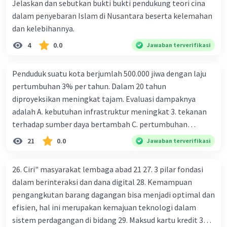
Jelaskan dan sebutkan bukti bukti pendukung teori cina
Kevin L
Gold
Level 87
dalam penyebaran Islam di Nusantara beserta kelemahan
15 Februari 2024 12:40
dan kelebihannya.
Jawaban terverifikasi
4
0.0
Jawaban terverifikasi
Pertanyaan ini berkaitan dengan manfaat penginderaan
jauh untuk transportasi darat, udara, dan laut.
Iklan
Penduduk suatu kota berjumlah 500.000 jiwa dengan laju
Penginderaan jauh adalah teknik pengambilan data dari
pertumbuhan 3% per tahun. Dalam 20 tahun
jarak jauh menggunakan sensor dan wahana tertentu.
Output dari penginderaan jauh biasanya berupa citra,
diproyeksikan meningkat tajam. Evaluasi dampaknya
baik foto maupun non-foto, yang dapat digunakan dalam
adalah A. kebutuhan infrastruktur meningkat 3. tekanan
berbagai bidang, termasuk transportasi.
terhadap sumber daya bertambah C. pertumbuhan
eksponensial berdampak jangka panjang D. tidak
Penjelasan:
21
0.0
Jawaban terverifikasi
memengaruhi tata ruang E. proyeksi penduduk penting
1. Untuk transportasi darat, penginderaan jauh dapat
digunakan untuk pemantauan kondisi jalan dan lalu lintas.
untuk perencanaan
26. Ciri" masyarakat lembaga abad 21 27. 3 pilar fondasi
Misalnya, citra satelit dapat digunakan untuk
dalam berinteraksi dan dana digital 28. Kemampuan
mendeteksi kemacetan lalu lintas, kerusakan jalan, atau
bahkan perubahan pola lalu lintas. Dengan demikian,
pengangkutan barang dagangan bisa menjadi optimal dan
penginderaan jauh dapat membantu dalam perencanaan
efisien, hal ini merupakan kemajuan teknologi dalam
dan pengelolaan transportasi darat yang lebih efisien.
sistem perdagangan di bidang 29. Maksud kartu kredit 30.
2. Untuk transportasi udara, seperti yang telah