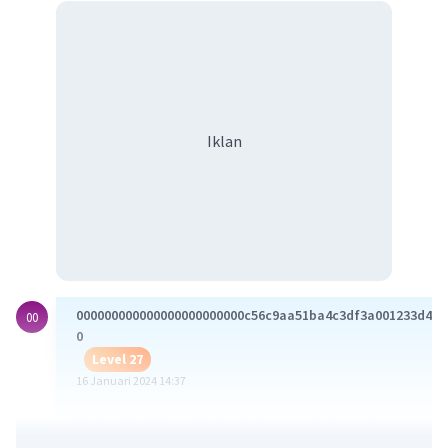
Iklan
000000000000000000000000c56c9aa51ba4c3df3a001233d41c
00
0
Level 27
16 Januari 2024 14:37
Cerita fiksi dibagi dalam beberapa jenis, yaitu