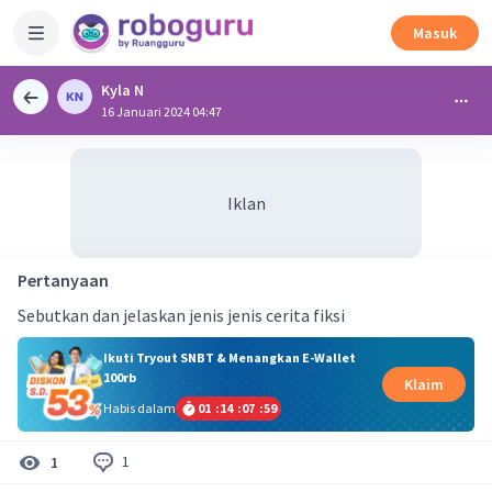
Masuk
Kyla N
16 Januari 2024 04:47
Iklan
Pertanyaan
Sebutkan dan jelaskan jenis jenis cerita fiksi
Ikuti Tryout SNBT & Menangkan E-Wallet
100rb
Klaim
Habis dalam
01
:
14
:
07
:
59
1
1