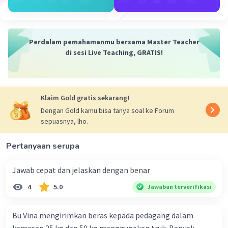
(No Harm Principle)
: Manusia harus
berusaha untuk tidak menimbulkan
kerusakan pada alam dan makhluk hidup di
Perdalam pemahamanmu bersama Master Teacher
dalamnya.
di sesi Live Teaching, GRATIS!
Hidup sederhana dan selaras dengan
alam
: Manusia harus hidup secara
sederhana dan selaras dengan alam untuk
mengurangi dampak negatif pada
Klaim Gold gratis sekarang!
lingkungan.
Dengan Gold kamu bisa tanya soal ke Forum
Prinsip keadilan (Justice)
: Manusia harus
sepuasnya, lho.
memperlakukan alam dan makhluk hidup
di dalamnya secara adil dan merata.
Pertanyaan serupa
Prinsip demokrasi (Democracy)
: Manusia
harus memperjuangkan hak-hak alam dan
Jawab cepat dan jelaskan dengan benar
makhluk hidup di dalamnya melalui proses
4
5.0
Jawaban terverifikasi
demokrasi.
Prinsip keberlanjutan (Sustainability)
:
Bu Vina mengirimkan beras kepada pedagang dalam
Manusia harus mempertimbangkan