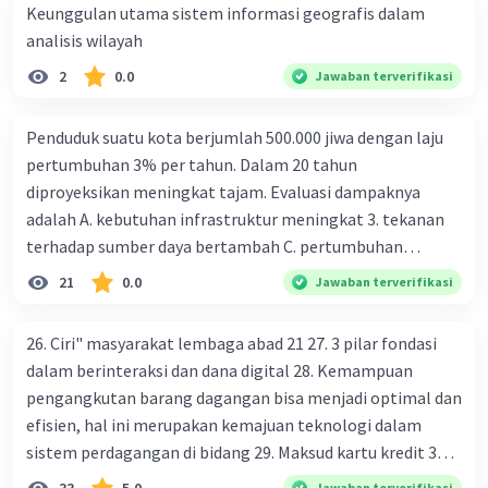
Keunggulan utama sistem informasi geografis dalam
umum:
Keadilan:
Prinsip ini menekankan pentingnya
analisis wilayah
perlakuan yang adil terhadap semua makhluk
2
0.0
Jawaban terverifikasi
hidup dan generasi saat ini serta yang akan
datang. Ini mempertimbangkan hak-hak individu
Penduduk suatu kota berjumlah 500.000 jiwa dengan laju
dan komunitas manusia dan non-manusia, serta
pertumbuhan 3% per tahun. Dalam 20 tahun
kebutuhan mendesak untuk mempertahankan
diproyeksikan meningkat tajam. Evaluasi dampaknya
keberlanjutan lingkungan.
adalah A. kebutuhan infrastruktur meningkat 3. tekanan
Keterpaduan Ekologis:
Prinsip ini menekankan
terhadap sumber daya bertambah C. pertumbuhan
hubungan kompleks antara semua elemen
eksponensial berdampak jangka panjang D. tidak
dalam ekosistem. Hal ini menekankan bahwa
21
0.0
Jawaban terverifikasi
memengaruhi tata ruang E. proyeksi penduduk penting
tindakan manusia harus mempertimbangkan
dampaknya terhadap semua komponen
untuk perencanaan
26. Ciri" masyarakat lembaga abad 21 27. 3 pilar fondasi
lingkungan, bukan hanya manusia saja.
dalam berinteraksi dan dana digital 28. Kemampuan
Kemandirian Lingkungan:
Prinsip ini
pengangkutan barang dagangan bisa menjadi optimal dan
menekankan pentingnya memperlakukan
efisien, hal ini merupakan kemajuan teknologi dalam
lingkungan sebagai entitas yang memiliki nilai
sistem perdagangan di bidang 29. Maksud kartu kredit 30.
intrinsik dan tidak hanya sebagai sumber daya
Manfaat penggunaan teknologi informasi di bidang
yang dapat dimanfaatkan manusia. Ini
Jawaban terverifikasi