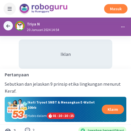
Masuk
Triya N
20 Januari 2024 14:54
Iklan
Pertanyaan
Sebutkan dan jelaskan 9 prinsip etika lingkungan menurut
Keraf.
Ikuti Tryout SNBT & Menangkan E-Wallet
100rb
Klaim
Habis dalam
01
:
10
:
10
:
15
2
2
Jawaban terverifikasi