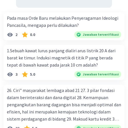
Pada masa Orde Baru melakukan Penyeragaman Ideologi
Pancasila, mengapa perlu dilakukan?
2
0.0
Jawaban terverifikasi
1.Sebuah kawat lurus panjang dialiri arus listrik 20 A dari
barat ke timur. Induksi magnetik di titik P yang berada
tepat di bawah kawat pada jarak 10 cm adalah?
3
5.0
Jawaban terverifikasi
26. Ciri" masyarakat lembaga abad 21 27. 3 pilar fondasi
dalam berinteraksi dan dana digital 28. Kemampuan
pengangkutan barang dagangan bisa menjadi optimal dan
efisien, hal ini merupakan kemajuan teknologi dalam
sistem perdagangan di bidang 29. Maksud kartu kredit 30.
Manfaat penggunaan teknologi informasi di bidang