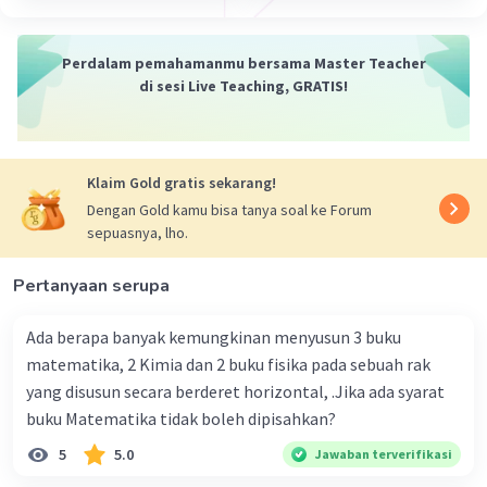
·
5.0
(
1
)
Balas
Beri Rating
Perdalam pemahamanmu bersama Master Teacher
Nadia N
Level 2
di sesi Live Teaching, GRATIS!
19 April 2024 11:31
Jawaban terverifikasi
Semoga membantu ya kak
Seni rupa klasik Indonesia adalah bentuk puncak seni
Klaim Gold gratis sekarang!
Iklan
yang datang didukung oleh kebudayaan istana masa
Dengan Gold kamu bisa tanya soal ke Forum
lampau dengan tuntunan teori dan kaidah seni untuk
sepuasnya, lho.
mengukuhkan format seni sebagai dharma bakti, baik
untuk pemujaan penguasa maupun ibadah agama.
Pertanyaan serupa
Seni lukis zaman klasik Di zaman ini lukisan dimaksudkan
untuk meniru semirip mungkin bentuk-bentuk yang ada
Ada berapa banyak kemungkinan menyusun 3 buku
di alam. Hal ini sebagai akibat berkembangnya ilmu
matematika, 2 Kimia dan 2 buku fisika pada sebuah rak
pengetahuan dan dimulainya kesadaran bahwa seni lukis
mampu berkomunikasi lebih baik daripada kata-kata
yang disusun secara berderet horizontal, .Jika ada syarat
dalam banyak hal
buku Matematika tidak boleh dipisahkan?
5
5.0
Jawaban terverifikasi
·
0.0
(
0
)
Balas
Beri Rating