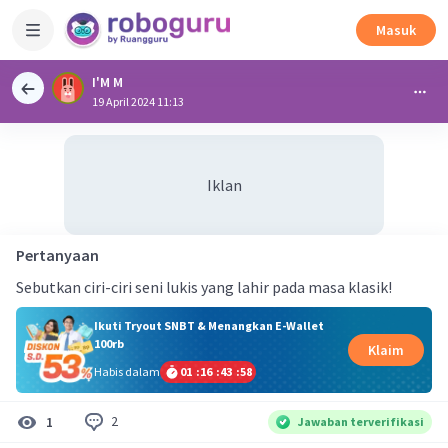
Masuk
I'M M
19 April 2024 11:13
Iklan
Pertanyaan
Sebutkan ciri-ciri seni lukis yang lahir pada masa klasik!
Ikuti Tryout SNBT & Menangkan E-Wallet
100rb
Klaim
Habis dalam
01
:
16
:
43
:
58
2
1
Jawaban terverifikasi