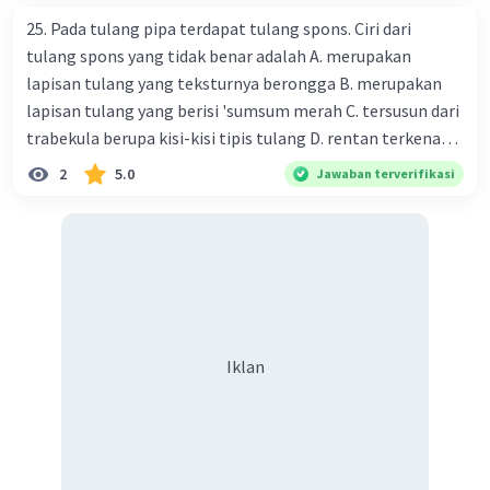
25. Pada tulang pipa terdapat tulang spons. Ciri dari
tulang spons yang tidak benar adalah A. merupakan
lapisan tulang yang teksturnya berongga B. merupakan
lapisan tulang yang berisi 'sumsum merah C. tersusun dari
trabekula berupa kisi-kisi tipis tulang D. rentan terkena
dampak osteoporosis setelah menopause E. mengandung
2
5.0
Jawaban terverifikasi
banyak kalsium fosfat dan kalsium karbonat
Iklan