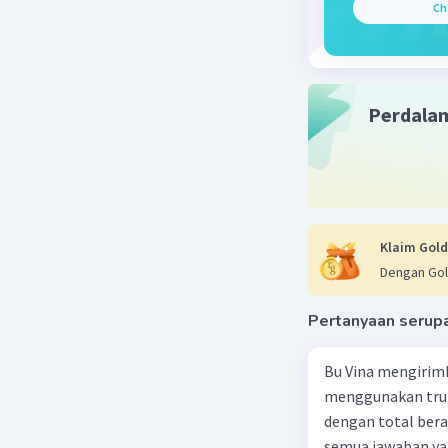
Ch
Perdala
Klaim Gold
Dengan Gol
Pertanyaan serup
Bu Vina mengirim
menggunakan truk
dengan total berat
semua jawaban yan