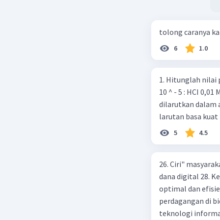
tolong caranya k
6
1.0
1. Hitunglah nilai pH dari la
10 ^ - 5 : HCI 0,01 M 2. Sebanyak 0,37 gram Ca(OH)2 (Ar Ca = 40 O-16, H = 1 )
dilarutkan dalam 
larutan basa kuat 
5
4.5
26. Ciri" masyarak
dana digital 28.
optimal dan efisi
perdagangan di bi
teknologi informa