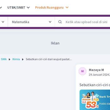
UTBK/SNBT
Produk Ruangguru
Iklan
SMA
Kimia
Sebutkan ciri-ciri dari wujud padat...
Mazaya M
29 Januari 2024 
Sebutkan ciri-ciri
Ikuti T
Habis d