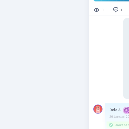
1
1
Dela A
29 Januari 2
Jawaban 