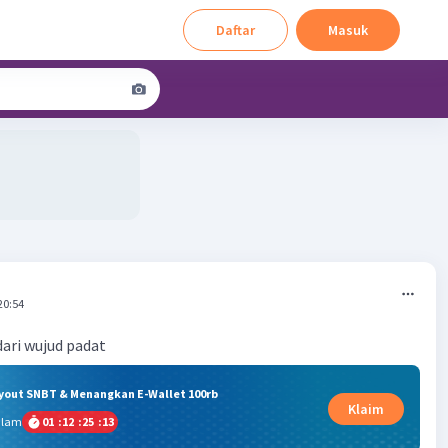
Daftar
Masuk
20:54
 dari wujud padat
ryout SNBT & Menangkan E-Wallet 100rb
Klaim
alam
01
:
12
:
25
:
13