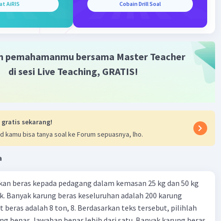
at AiRIS
Cobain Drill Soal
Iklan
m pemahamanmu bersama Master Teacher
di sesi Live Teaching, GRATIS!
 gratis sekarang!
d kamu bisa tanya soal ke Forum sepuasnya, lho.
a
kan beras kepada pedagang dalam kemasan 25 kg dan 50 kg
. Banyak karung beras keseluruhan adalah 200 karung
 beras adalah 8 ton, 8. Berdasarkan teks tersebut, pilihlah
g benar. Jawaban benar lebih dari satu. Banyak karung beras