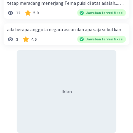
tetap meradang menerjang Tema puisi di atas adalah.... A.
ketekunan dan kemauan seseorang dalam
12
5.0
Jawaban terverifikasi
memperjuangan hak dirinya B. kemauan untuk hidup
tenang tanpa beban C. kegigihan sesorang dalam
ada berapa anggota negara asean dan apa saja sebutkan
mendapatkan cinta sejati D. seseorang yang tidak mau
3
4.6
Jawaban terverifikasi
diganggu oleh siapapun E. kepasrahan kepada keadaan
yang sedang terjadi
Iklan