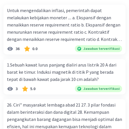
Untuk mengendalikan inflasi, pemerintah dapat
melakukan kebijakan moneter .... a. Ekspansif dengan
menaikkan reserve requirement ratio b. Ekspansif dengan
menurunkan reserve requirement ratio c. Kontraktif
dengan menaikkan reserve requirement ratio d. Kontraktif
dengan menurunkan reserve requirement ratio e.
36
0.0
Jawaban terverifikasi
Ekspansif dengan menaikkan tingkat diskonto Bila Bank
Indonesia melakukan kebijakan moneter ekspansif,
1.Sebuah kawat lurus panjang dialiri arus listrik 20 A dari
ceteris paribus maka .... a. Menimbulkan inflasi di mana
barat ke timur. Induksi magnetik di titik P yang berada
bentuk kurva jumlah uang beredar (penawaran uang) naik
tepat di bawah kawat pada jarak 10 cm adalah?
dari kiri bawah ke kanan atas b. Menimbulkan deflasi di
3
5.0
Jawaban terverifikasi
mana bentuk kurva jumlah uang beredar (penawaran
uang) naik dari kiri bawah ke kanan atas c. Tingkat bunga
meningkat di mana bentuk kurva jumlah uang beredar
26. Ciri" masyarakat lembaga abad 21 27. 3 pilar fondasi
(penawaran uang) naik dari kiri bawah ke kanan atas d.
dalam berinteraksi dan dana digital 28. Kemampuan
Tingkat bunga turun di mana bentuk kurva jumlah uang
pengangkutan barang dagangan bisa menjadi optimal dan
beredar (penawaran uang) naik dari kiri bawah ke kanan
efisien, hal ini merupakan kemajuan teknologi dalam