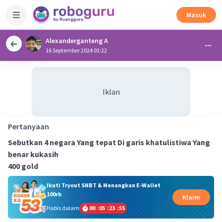
Masuk
Alexanderganteng A
16 September 2024 03:22
Iklan
Pertanyaan
Sebutkan 4 negara Yang tepat Di garis khatulistiwa Yang
benar kukasih
400 gold
Ikuti Tryout SNBT & Menangkan E-Wallet
100rb
Klaim
Habis dalam
00
:
05
:
23
:
55