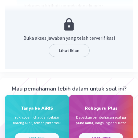
Indonesia kiribati uganda dan ekuador
·
4.5
(
2
)
Balas
Beri Rating
Buka akses jawaban yang telah terverifikasi
Nafila N
Level 16
16 September 2024 06:09
Lihat Iklan
Jawaban terverifikasi
negara yang ada pada garis katulistiwa
Iklan
1.indonesia
2.ekuador
Mau pemahaman lebih dalam untuk soal ini?
3.uganda
4.kiribati
Tanya ke AiRIS
Roboguru Plus
·
5.0
(
1
)
Balas
Beri Rating
Yuk, cobain chat dan belajar
Dapatkan pembahasan soal
ga
bareng AiRIS, teman pintarmu!
pake lama
, langsung dari Tutor!
Aldric J
Level 23
16 September 2024 11:22
Chat AiRIS
Chat Tutor