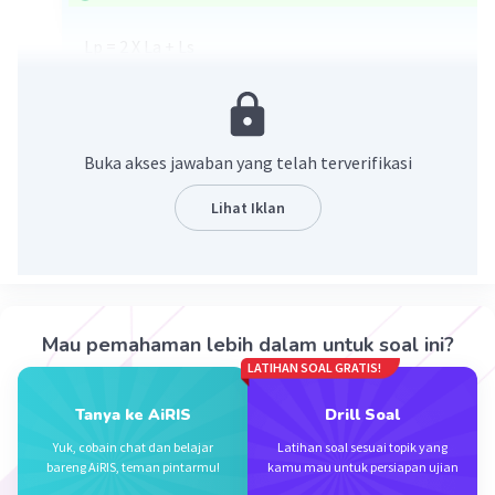
Lp = 2 X La + Ls
Lp = 2 X La + (ka X t)
Lp = 2 X 94 + (36 X 18)
Lp = 188 + 648
2
Lp = 836 cm
Buka akses jawaban yang telah terverifikasi
Lihat Iklan
·
5.0
(
1
)
Balas
Beri Rating
Mau pemahaman lebih dalam untuk soal ini?
LATIHAN SOAL GRATIS!
Tanya ke AiRIS
Drill Soal
Iklan
Yuk, cobain chat dan belajar
Latihan soal sesuai topik yang
bareng AiRIS, teman pintarmu!
kamu mau untuk persiapan ujian