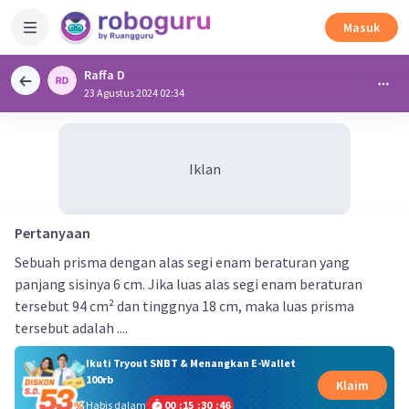
Masuk
Raffa D
23 Agustus 2024 02:34
Iklan
Pertanyaan
Sebuah prisma dengan alas segi enam beraturan yang
panjang sisinya 6 cm. Jika luas alas segi enam beraturan
tersebut 94 cm² dan tinggnya 18 cm, maka luas prisma
tersebut adalah ....
Ikuti Tryout SNBT & Menangkan E-Wallet
100rb
Klaim
Habis dalam
00
:
15
:
30
:
46