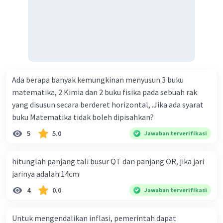
Rp2.475.000 D. Rp2.280.000
fungsi uang 16. fungsi uang 17. peranan dan maksud
didirikan lembaga keuangan non-Bank / bukan bank 18.
maksud dengan kegiatan menghimpun dana yang
dilakukan perbankan 19. tugas Bank Indonesia 20. tugas
Bank Umum 21. kegiatan lembaga keuangan non-Bank 22.
kelembagaan keuangan non-bank yang memiliki kegiatan
Ada berapa banyak kemungkinan menyusun 3 buku
yang dilakukan dengan operasi simpan pinjam 23.
matematika, 2 Kimia dan 2 buku fisika pada sebuah rak
Lembaga keuangan non bank yang memiliki fungsi
yang disusun secara berderet horizontal, .Jika ada syarat
sebagai penggerak investasi dengan memperhatikan dan
buku Matematika tidak boleh dipisahkan?
memasukan surat berharga 24. Nama lembaga keuangan
non bank yang bertugas mengatasi para rensumen 25.
5
5.0
Jawaban terverifikasi
Ciri" dari masyarakat ekonomi abad ke 21
hitunglah panjang tali busur QT dan panjang OR, jika jari
jarinya adalah 14cm
4
0.0
Jawaban terverifikasi
Untuk mengendalikan inflasi, pemerintah dapat