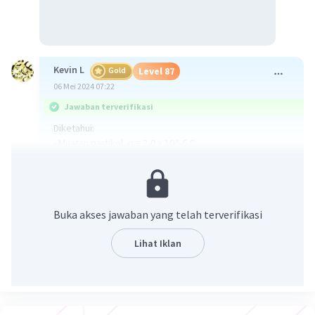
Kevin L
Gold
Level 87
06 Mei 2024 07:22
Jawaban terverifikasi
Diketahui:
- Muatan partikel, q = 2,0 × 10^-6 C
- Kecepatan partikel, v = 2,0 m/s
- Kuat medan magnetik, B = 0,5 T
Ditanyakan:
Buka akses jawaban yang telah terverifikasi
Gaya yang bekerja pada partikel saat bergerak tegak
lurus dengan medan magnetik.
Lihat Iklan
Penyelesaian:
Untuk menghitung gaya yang bekerja pada partikel saat
bergerak tegak lurus dengan medan magnetik, kita
dapat menggunakan rumus: