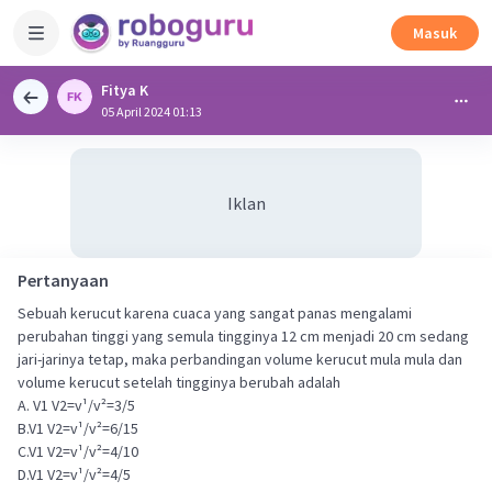
Masuk
Fitya K
05 April 2024 01:13
Iklan
Pertanyaan
Sebuah kerucut karena cuaca yang sangat panas mengalami
perubahan tinggi yang semula tingginya 12 cm menjadi 20 cm sedang
jari-jarinya tetap, maka perbandingan volume kerucut mula mula dan
volume kerucut setelah tingginya berubah adalah
A. V1 V2=v¹/v²=3/5
B.V1 V2=v¹/v²=6/15
C.V1 V2=v¹/v²=4/10
D.V1 V2=v¹/v²=4/5