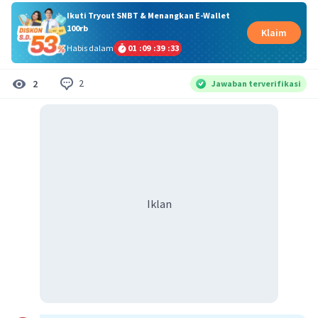
Ikuti Tryout SNBT & Menangkan E-Wallet
100rb
Klaim
Habis dalam
01
:
09
:
39
:
33
2
2
Jawaban terverifikasi
Iklan