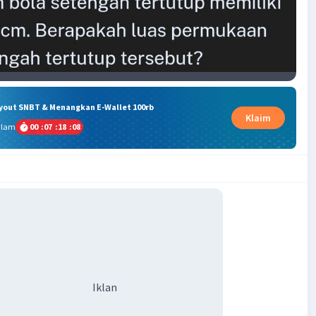
ryout SNBT & Menangkan E-Wallet 100rb
Klaim
alam
00
:
07
:
18
:
07
Iklan