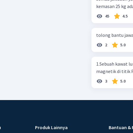
kemasan 25 kg ada
buah. Total berat
45
4.5
beras kemasan 25 k
tersebut, jika bia
tolong bantu jaw
Rp14.000, berapak
Vina? A. Rp2.540.0
2
5.0
1.Sebuah kawat luru
magnetik di titik
3
5.0
u
Produk Lainnya
Bantuan & 