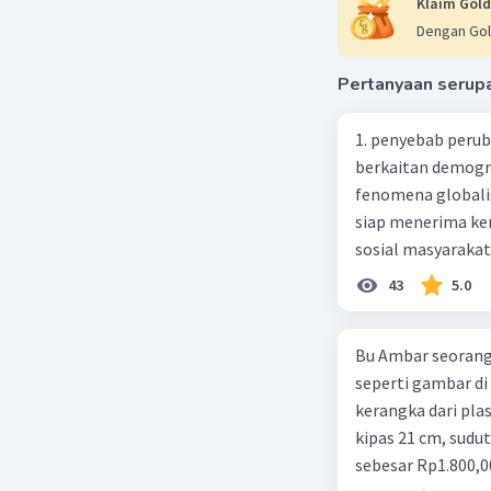
Klaim Gold
Dengan Gol
Pertanyaan serup
1. penyebab perub
berkaitan demogra
fenomena globali
siap menerima ke
sosial masyaraka
perubahan ke arah
43
5.0
pengetahuan dan p
mengenai proses 
Bu Ambar seorang 
pahaman, salah s
seperti gambar di 
adalah mengikuti...
kerangka dari plast
Madura yang berp
kipas 21 cm, sudut
kebudayaan 10. Sya
sebesar Rp1.800,0
kartal, giral 12. 