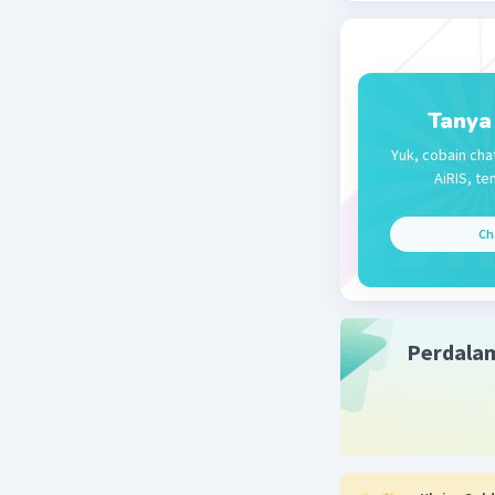
Tanya
Yuk, cobain cha
AiRIS, te
Ch
Perdala