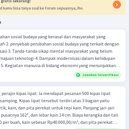
 gratis sekarang!
d kamu bisa tanya soal ke Forum sepuasnya, lho.
a
ahan sosial budaya yang berasal dari masyarakat yang
fi 2. penyebab perubahan sosial budaya yang terkait dengan
sasi 3. Tanda-tanda sikap mental masyarakat yang belum
majuan teknologi 4. Dampak modernisasi dalam kehidupan
t 5. Kegiatan manusia di bidang ekonomi yang menunjukkan
 modernisasi 6. Contoh pengaruh modernisasi di bidang ilmu
Jawaban terverifikasi
endidikan terhadap pola pikir masyarakat 7. Konsep
modernisasi di masyarakat seringkali mengalami kesalahan
perajin kipas lipat. la mendapat pesanan 500 kipas lipat
atunya kesalahan tersebut menganggap jika menjadi modern
samping. Kipas lipat tersebut terdiri atas 3 bagian yaitu
 8. arti dari globalisasi 9. Bentuk kearifan lokal di wilayah
ik, kain, dan pita perekat untuk tepi kain. Panjang jari-jari
eran dalam pengelolaan SDA dan dukungan dalam bentuk
 pusatnya 162°, dan lebar kain 14 cm. Biaya kerangka dan tali
rat menjaga tradisi kearifan lokal di Nusantara 11. Ciri uang
0 per buah, kain sebesar Rp40.000,00/m², dan pita perekat
Syarat melakukan kegiatan barter 13. Arti dari durability yang