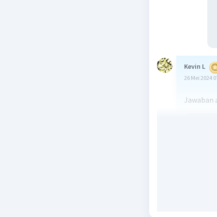
Kevin L
26 Mei 2024 0
Jawaban 
Beri R