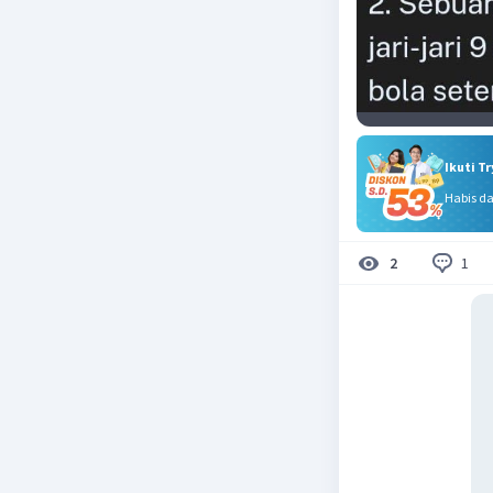
Ikuti T
Habis d
1
2