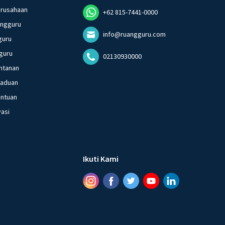
erusahaan
+62 815-7441-0000
angguru
info@ruangguru.com
guru
guru
02130930000
ntanan
gaduan
entuan
vasi
Ikuti Kami