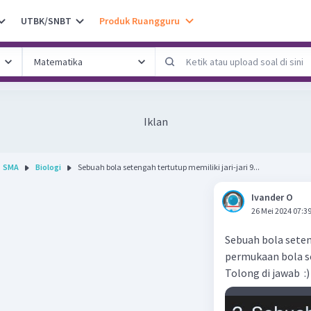
UTBK/SNBT
Produk Ruangguru
Iklan
SMA
Biologi
Sebuah bola setengah tertutup memiliki jari-jari 9...
Ivander O
26 Mei 2024 07:3
Sebuah bola seten
permukaan bola s
Tolong di jawab :)