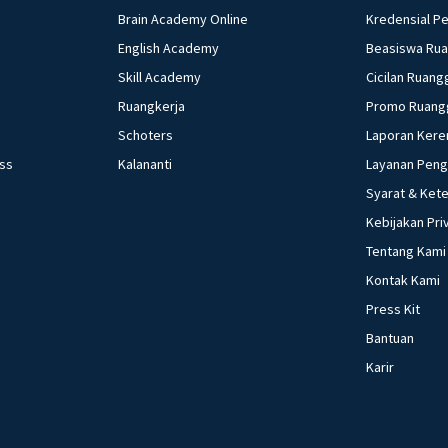
Brain Academy Online
Kredensial P
English Academy
Beasiswa Ru
Skill Academy
Cicilan Ruang
Ruangkerja
Promo Ruang
Schoters
Laporan Kere
ess
Kalananti
Layanan Pen
Syarat & Ket
Kebijakan Pri
Tentang Kami
Kontak Kami
Press Kit
Bantuan
Karir