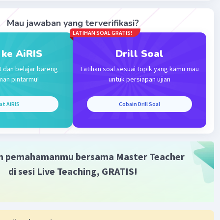
Mau jawaban yang terverifikasi?
LATIHAN SOAL GRATIS!
 ke AiRIS
Drill Soal
t dan belajar bareng
Latihan soal sesuai topik yang kamu mau
Iklan
man pintarmu!
untuk persiapan ujian
at AiRIS
Cobain Drill Soal
m pemahamanmu bersama Master Teacher
di sesi Live Teaching, GRATIS!