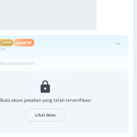
Gold
Level 87
7:45
ada pada gambar
Buka akses jawaban yang telah terverifikasi
Lihat Iklan
·
5.0
(
1
)
Balas
ating