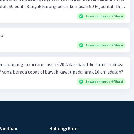
lah 50 buah. Banyak karung beras kemasan 50 kg adalah 150
 beras dalam kemasan 25 kg adalah 2 ton. Perbandingan berat
Jawaban terverifikasi
g dan 50 kg dalam truk adalah 1: 3. 9. Berdasarkan teks
ya setiap beras karung kecil adalah Rp7.500 dan karung besar
ab
ah biaya angkut semua beras yang harus dibayar oleh Bu
00 C. Rp2.312.000 B. Rp2.475.000 D. Rp2.280.000
Jawaban terverifikasi
s panjang dialiri arus listrik 20 A dari barat ke timur. Induksi
 P yang berada tepat di bawah kawat pada jarak 10 cm adalah?
Jawaban terverifikasi
Panduan
Hubungi Kami