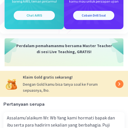
bareng AiRIS, teman pintarmu!
kamu mau untuk persiapan ujian
Chat AiRIS
Cobain Drill Soal
Iklan
Perdalam pemahamanmu bersama Master Teacher
di sesi Live Teaching, GRATIS!
Klaim Gold gratis sekarang!
Dengan Gold kamu bisa tanya soal ke Forum
sepuasnya, lho.
Pertanyaan serupa
Assalamu’alaikum Wr. Wb Yang kami hormati bapak dan
ibu serta para hadirirn sekalian yang berbahagia. Puji