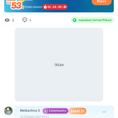
Klaim
Habis dalam
01
:
14
:
20
:
43
1
1
Jawaban terverifikasi
Iklan
Meikarlina S
Community
Level 27
12 Oktober 2023 03:31