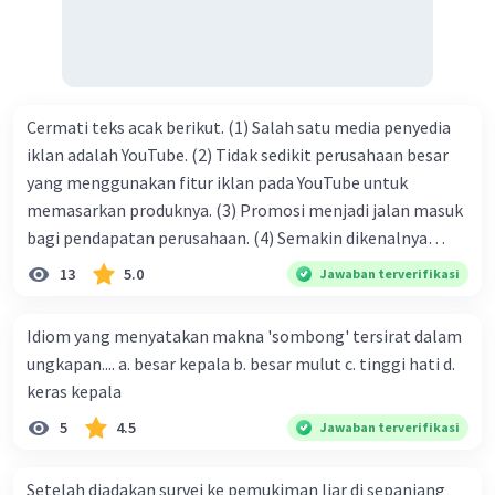
Cermati teks acak berikut. (1) Salah satu media penyedia
iklan adalah YouTube. (2) Tidak sedikit perusahaan besar
yang menggunakan fitur iklan pada YouTube untuk
memasarkan produknya. (3) Promosi menjadi jalan masuk
bagi pendapatan perusahaan. (4) Semakin dikenalnya
suatu produk oleh konsumen, semakin besar pula peluang
13
5.0
Jawaban terverifikasi
penjualan produk. (5) Hal ini disebabkan iklan atau
promosi merupakan cara untuk mengenalkan produk
Idiom yang menyatakan makna 'sombong' tersirat dalam
perusahaan kepada konsumen. Urutan yang tepat agar
ungkapan.... a. besar kepala b. besar mulut c. tinggi hati d.
menjadi teks eksposisi yang padu adalah .... A. (1)-(2)-(3)-
keras kepala
(4)-(5) B. (2)-(1)-(3)-(4)-(5) C. (3)-(1)-(2)-(5)-(4) D. (3)-(5)-
5
4.5
Jawaban terverifikasi
(4)-(1)-(2) E. (5)-(1)-(3)-(4)-(2)
Setelah diadakan survei ke pemukiman liar di sepanjang