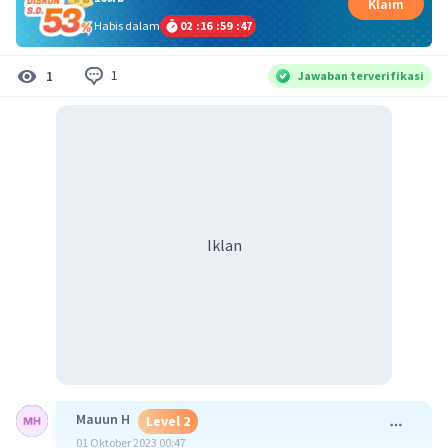
Klaim
Habis dalam
02
:
16
:
59
:
47
1
1
Jawaban terverifikasi
Iklan
Mauun H
Level 2
01 Oktober 2023 00:47