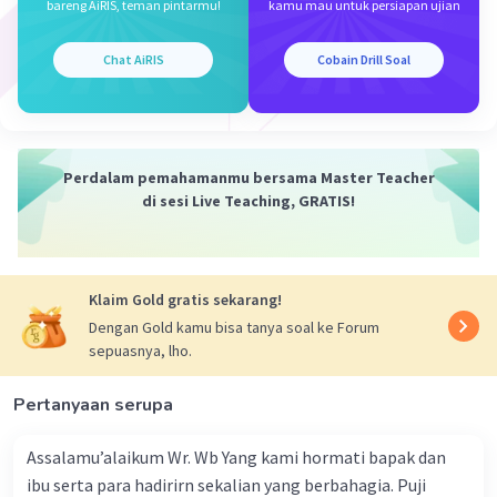
bareng AiRIS, teman pintarmu!
kamu mau untuk persiapan ujian
Chat AiRIS
Cobain Drill Soal
Iklan
Perdalam pemahamanmu bersama Master Teacher
di sesi Live Teaching, GRATIS!
Klaim Gold gratis sekarang!
Dengan Gold kamu bisa tanya soal ke Forum
sepuasnya, lho.
Pertanyaan serupa
Assalamu’alaikum Wr. Wb Yang kami hormati bapak dan
ibu serta para hadirirn sekalian yang berbahagia. Puji