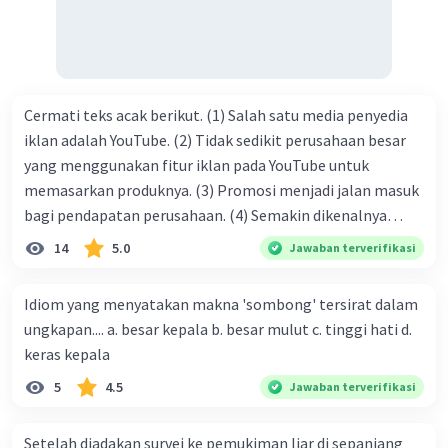
Cermati teks acak berikut. (1) Salah satu media penyedia
iklan adalah YouTube. (2) Tidak sedikit perusahaan besar
yang menggunakan fitur iklan pada YouTube untuk
memasarkan produknya. (3) Promosi menjadi jalan masuk
bagi pendapatan perusahaan. (4) Semakin dikenalnya
suatu produk oleh konsumen, semakin besar pula peluang
14
5.0
Jawaban terverifikasi
penjualan produk. (5) Hal ini disebabkan iklan atau
promosi merupakan cara untuk mengenalkan produk
Idiom yang menyatakan makna 'sombong' tersirat dalam
perusahaan kepada konsumen. Urutan yang tepat agar
ungkapan.... a. besar kepala b. besar mulut c. tinggi hati d.
menjadi teks eksposisi yang padu adalah .... A. (1)-(2)-(3)-
keras kepala
(4)-(5) B. (2)-(1)-(3)-(4)-(5) C. (3)-(1)-(2)-(5)-(4) D. (3)-(5)-
5
4.5
Jawaban terverifikasi
(4)-(1)-(2) E. (5)-(1)-(3)-(4)-(2)
Setelah diadakan survei ke pemukiman liar di sepanjang