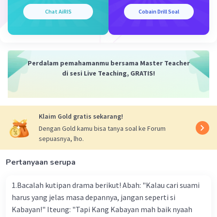
melengkung ke dalam, dan berfungsi untuk
Chat AiRIS
Cobain Drill Soal
menyebarkan cahaya sebelum mencapai mata. Dengan
menyebarkan cahaya, lensa cekung membantu
memfokuskan cahaya tepat di retina, sehingga objek
yang dekat terlihat lebih jelas.
Perdalam pemahamanmu bersama Master Teacher
Jawaban:
di sesi Live Teaching, GRATIS!
Robert mengalami rabun dekat (miopia) dan lensa
cekung adalah jenis lensa yang baik untuk digunakan
olehnya.
Klaim Gold gratis sekarang!
Dengan Gold kamu bisa tanya soal ke Forum
·
3.9
(
11
)
Balas
Beri Rating
sepuasnya, lho.
Pertanyaan serupa
Rendi R
Community
Level 100
15 Agustus 2024 13:56
1.Bacalah kutipan drama berikut! Abah: "Kalau cari suami
Kondisi mata Robert yang bisa mengemudi
harus yang jelas masa depannya, jangan seperti si
dengan aman tanpa kacamata tetapi mengalami
Kabayan!" Iteung: "Tapi Kang Kabayan mah baik nyaah
Iklan