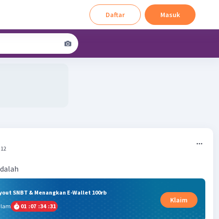
Daftar
Masuk
:12
adalah
ryout SNBT & Menangkan E-Wallet 100rb
Klaim
alam
01
:
07
:
34
:
30