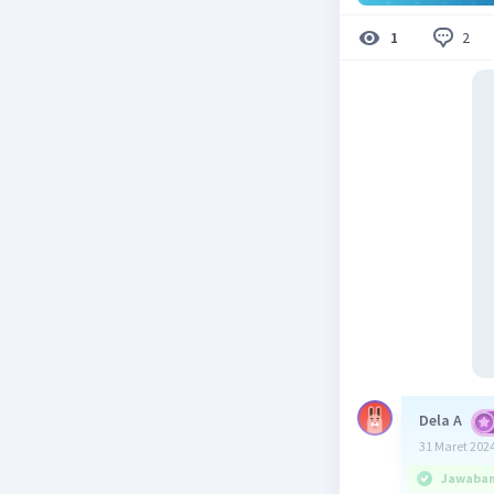
2
1
Dela A
31 Maret 2024
Jawaban 