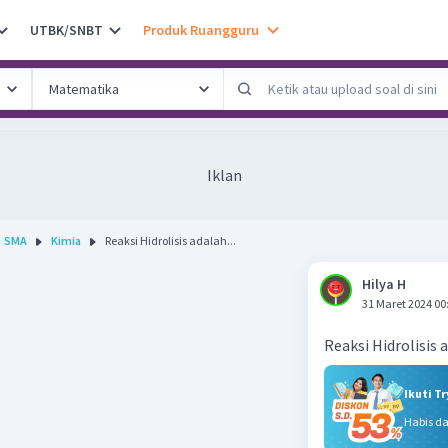
UTBK/SNBT
Produk Ruangguru
Iklan
SMA
Kimia
Reaksi Hidrolisis adalah...
Hilya H
31 Maret 2024 00
Reaksi Hidrolisis 
Ikuti T
Habis d