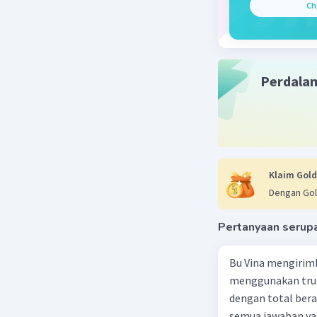
Ch
dan basa,
NH4OH da
Hidrolisi
karboksila
Perdala
bereaksi 
kembali.
Hidrolisi
direaksik
konjugat 
Hidrolisi
Klaim Gold
fungsi -C
Dengan Gol
bereaksi 
Pertanyaan serup
Beri R
Bu Vina mengirim
menggunakan truk
dengan total berat
semua jawaban yan