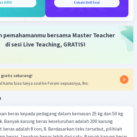
at AiRIS
Cobain Drill Soal
 misalnya, hidrolisis garam NH4Cl menghasilkan asam
n basa ClOH.
s ester
: Estet adalah senyawa yang dihasilkan dari asam
t dan alkohol. Dalam reaksi hidrolisis ester, ester tersebut
m pemahamanmu bersama Master Teacher
dengan air untuk membentuk asam karboksilat dan alkohol
di sesi Live Teaching, GRATIS!
s asam
: Asam dapat mengalami hidrolisis ketika
an dengan air, menghasilkan ion hidronium (H3O+) dan ion
dari asam tersebut.
s amida
: Amida adalah senyawa yang mengandung gugus
 gratis sekarang!
ONH2. Dalam reaksi hidrolisis amida, amida tersebut
d kamu bisa tanya soal ke Forum sepuasnya, lho.
dengan air untuk membentuk asam karboksilat dan amina.
a
·
0.0
(
0
)
Balas
ating
kan beras kepada pedagang dalam kemasan 25 kg dan 50 kg
. Banyak karung beras keseluruhan adalah 200 karung
 beras adalah 8 ton, 8. Berdasarkan teks tersebut, pilihlah
g benar. Jawaban benar lebih dari satu. Banyak karung beras