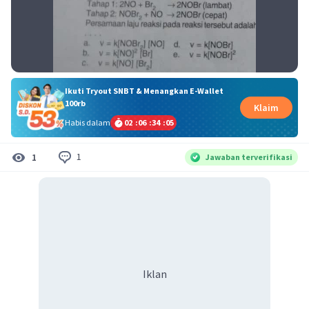
Ikuti Tryout SNBT & Menangkan E-Wallet
100rb
Klaim
Habis dalam
02
:
06
:
34
:
05
1
1
Jawaban terverifikasi
Iklan