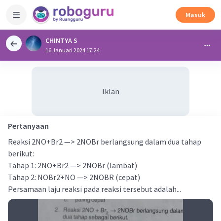
Masuk
CHINTYA S
16 Januari 2024 17:24
Iklan
Pertanyaan
Reaksi 2NO+Br2 —> 2NOBr berlangsung dalam dua tahap
berikut:
Tahap 1: 2NO+Br2 —> 2NOBr (lambat)
Tahap 2: NOBr2+NO —> 2NOBR (cepat)
Persamaan laju reaksi pada reaksi tersebut adalah...