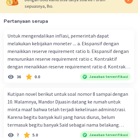
sepuasnya, lho.
Pertanyaan serupa
Untuk mengendalikan inflasi, pemerintah dapat
melakukan kebijakan moneter .... a. Ekspansif dengan
menaikkan reserve requirement ratio b. Ekspansif dengan
menurunkan reserve requirement ratio c. Kontraktif
dengan menaikkan reserve requirement ratio d. Kontraktif
dengan menurunkan reserve requirement ratio e.
36
0.0
Jawaban terverifikasi
Ekspansif dengan menaikkan tingkat diskonto Bila Bank
Indonesia melakukan kebijakan moneter ekspansif,
Kutipan novel berikut untuk soal nomor 8 sampai dengan
ceteris paribus maka .... a. Menimbulkan inflasi di mana
10. Malamnya, Mandor Djuasin datang ke rumah untuk
bentuk kurva jumlah uang beredar (penawaran uang) naik
minta maaf bahwa telah terjadi kekeliruan administrasi.
dari kiri bawah ke kanan atas b. Menimbulkan deflasi di
Karena begitu banyak kuli yang harus diurus, belum
mana bentuk kurva jumlah uang beredar (penawaran
termasuk begitu banyak Said sebagai nama belakang
uang) naik dari kiri bawah ke kanan atas c. Tingkat bunga
orang Melayu. Sekaligus Mandor mengabarkan peraturan
7
5.0
Jawaban terverifikasi
meningkat di mana bentuk kurva jumlah uang beredar