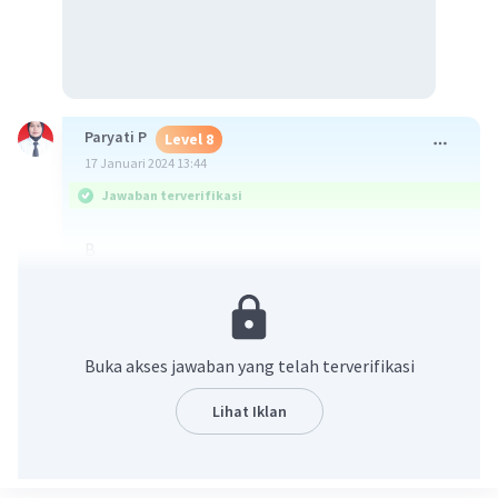
Paryati P
Level 8
17 Januari 2024 13:44
Jawaban terverifikasi
B
Persamaan laju reaksi memakai reaksi lambat
·
0.0
(
0
)
Balas
Beri Rating
Buka akses jawaban yang telah terverifikasi
Lihat Iklan