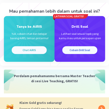
Iklan
Mau pemahaman lebih dalam untuk soal ini?
LATIHAN SOAL GRATIS!
Tanya ke AiRIS
Drill Soal
Yuk, cobain chat dan belajar
Latihan soal sesuai topik yang
bareng AiRIS, teman pintarmu!
kamu mau untuk persiapan ujian
Chat AiRIS
Cobain Drill Soal
Perdalam pemahamanmu bersama Master Teacher
di sesi Live Teaching, GRATIS!
Klaim Gold gratis sekarang!
Dengan Gold kamu bisa tanya soal ke Forum