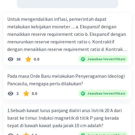
Untuk mengendalikan inflasi, pemerintah dapat
melakukan kebijakan moneter .... a. Ekspansif dengan
menaikkan reserve requirement ratio b. Ekspansif dengan
menurunkan reserve requirement ratio c. Kontraktif
dengan menaikkan reserve requirement ratio d. Kontraktif
dengan menurunkan reserve requirement ratio e.
36
0.0
Jawaban terverifikasi
Ekspansif dengan menaikkan tingkat diskonto Bila Bank
Indonesia melakukan kebijakan moneter ekspansif,
Pada masa Orde Baru melakukan Penyeragaman Ideologi
ceteris paribus maka .... a. Menimbulkan inflasi di mana
Pancasila, mengapa perlu dilakukan?
bentuk kurva jumlah uang beredar (penawaran uang) naik
3
0.0
Jawaban terverifikasi
dari kiri bawah ke kanan atas b. Menimbulkan deflasi di
mana bentuk kurva jumlah uang beredar (penawaran
uang) naik dari kiri bawah ke kanan atas c. Tingkat bunga
1.Sebuah kawat lurus panjang dialiri arus listrik 20 A dari
meningkat di mana bentuk kurva jumlah uang beredar
barat ke timur. Induksi magnetik di titik P yang berada
(penawaran uang) naik dari kiri bawah ke kanan atas d.
tepat di bawah kawat pada jarak 10 cm adalah?
Tingkat bunga turun di mana bentuk kurva jumlah uang