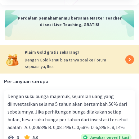
Jawaban terverifikasi
Perdalam pemahamanmu bersama Master Teacher
Jawaban yang benar adalah Ramenta
Iklan
di sesi Live Teaching, GRATIS!
Penjelasan :
Berikut ini merupakan beberapa ciri-ciri yang
dimiliki oleh bunga 𝘙𝘢𝘧𝘧𝘭𝘦𝘴𝘪𝘢 𝘢𝘳𝘯𝘰𝘭𝘥𝘪𝘪:
Klaim Gold gratis sekarang!
Dengan Gold kamu bisa tanya soal ke Forum
Tidak memiliki klorofil sehingga untuk
sepuasnya, lho.
mendapatkan makanannya dapat
dilakukan dengan cara memerangkap
Pertanyaan serupa
serangga yang dijadikan sebagai makanan.
Hidup sebagai parasit pada akar tumbuhan
Dengan suku bunga majemuk, sejumlah uang yang
lain karena tidak memiliki klorofil,
diinvestasikan selama 5 tahun akan bertambah 50% dari
sehingga cara tersebut menjadi salah satu
sebelumnya. Jika perhitungan bunga dilakukan setiap
upaya untuk mendapatkan nutrisi.
bulan, besar suku bunga per tahun dari investasi tersebut
Memiliki warna merah dengan bintik-bintik
adalah.. A. 0,0068% B. 0,0814% C. 0,68% D. 6,8% Ε. 8,14%
berwarna putih.
3
5.0
Jawaban terverifikasi