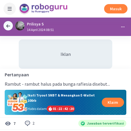
Masuk
Prilisya S
14 April 2024 08:51
Iklan
Pertanyaan
Rambut - rambut halus pada bunga raflesia disebut...
Ikuti Tryout SNBT & Menangkan E-Wallet
100rb
Klaim
Habis dalam
01
:
22
:
42
:
20
2
7
Jawaban terverifikasi