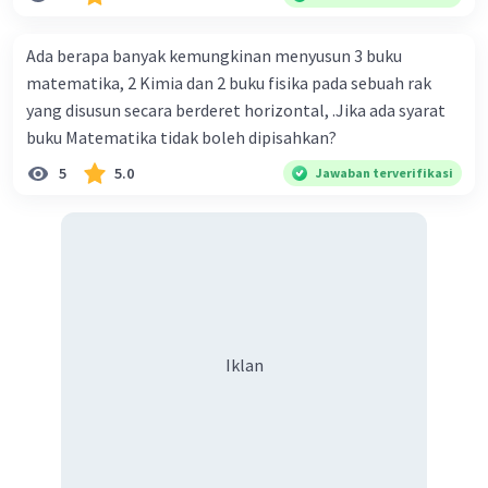
Berkembang biak melalui penyerbukan
dengan bantuan serangga.
Mengeluarkan bau yang menyengat seperti
Ada berapa banyak kemungkinan menyusun 3 buku
bangkai atau daging busuk.
matematika, 2 Kimia dan 2 buku fisika pada sebuah rak
Pada dinding bagian dalam bunga terdapat
yang disusun secara berderet horizontal, .Jika ada syarat
rambut-rambut halus yang disebut
buku Matematika tidak boleh dipisahkan?
ramenta.
5
5.0
Jawaban terverifikasi
Berdiameter mencapai 1 m.
Memiliki alat kelamin jantan dan betina
dalam satu tumbuhan sehingga tergolong
ke dalam tumbuhan berumah dua.
·
0.0
(
0
)
Balas
Beri Rating
Iklan
Prilisya S
Level 46
14 April 2024 11:35
terimakasih jawabannya