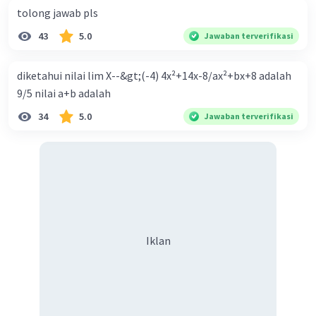
tolong jawab pls
43
5.0
Jawaban terverifikasi
diketahui nilai lim X--&gt;(-4) 4x²+14x-8/ax²+bx+8 adalah
9/5 nilai a+b adalah
34
5.0
Jawaban terverifikasi
Iklan