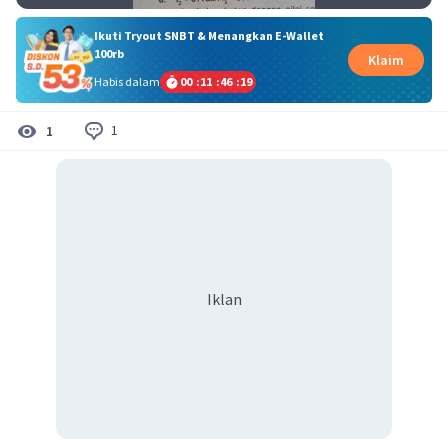
Ikuti Tryout SNBT & Menangkan E-Wallet
100rb
Klaim
Habis dalam
00
:
11
:
46
:
19
1
1
Iklan