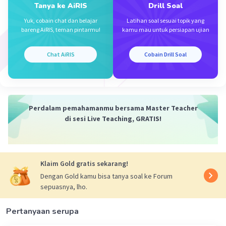
Tanya ke AiRIS
Drill Soal
Iklan
Yuk, cobain chat dan belajar
Latihan soal sesuai topik yang
bareng AiRIS, teman pintarmu!
kamu mau untuk persiapan ujian
Chat AiRIS
Cobain Drill Soal
Perdalam pemahamanmu bersama Master Teacher
di sesi Live Teaching, GRATIS!
Klaim Gold gratis sekarang!
Dengan Gold kamu bisa tanya soal ke Forum
sepuasnya, lho.
Pertanyaan serupa