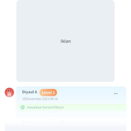
Iklan
Diyaul A
Level 2
18 Desember 2023 08:16
Jawaban terverifikasi
Dalam konteks puisi, "hikayat" mengacu pada jenis puisi
naratif yang menceritakan sebuah kisah atau dongeng.