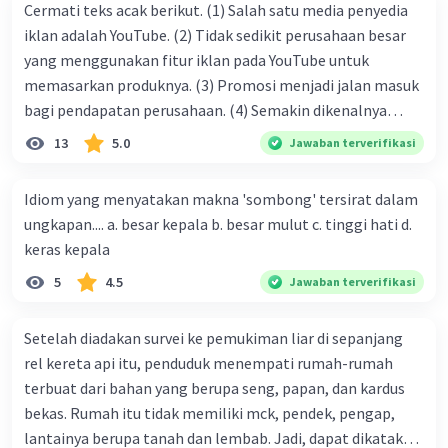
Cermati teks acak berikut. (1) Salah satu media penyedia
Simbol keberanian dan keadilan yang abadi.
iklan adalah YouTube. (2) Tidak sedikit perusahaan besar
Itulah puisi hikayat yang mengisahkan
perjalanan seorang pahlawan. Puisi ini
yang menggunakan fitur iklan pada YouTube untuk
menggambarkan nilai-nilai keberanian,
memasarkan produknya. (3) Promosi menjadi jalan masuk
keadilan, dan keteguhan hati dalam menghadapi
bagi pendapatan perusahaan. (4) Semakin dikenalnya
cobaan hidup. Puisi hikayat sering kali menjadi
suatu produk oleh konsumen, semakin besar pula peluang
13
5.0
Jawaban terverifikasi
sumber inspirasi dan pembelajaran bagi
penjualan produk. (5) Hal ini disebabkan iklan atau
pembaca.
promosi merupakan cara untuk mengenalkan produk
Idiom yang menyatakan makna 'sombong' tersirat dalam
perusahaan kepada konsumen. Urutan yang tepat agar
ungkapan.... a. besar kepala b. besar mulut c. tinggi hati d.
·
0.0
(
0
)
Balas
Beri Rating
menjadi teks eksposisi yang padu adalah .... A. (1)-(2)-(3)-
keras kepala
(4)-(5) B. (2)-(1)-(3)-(4)-(5) C. (3)-(1)-(2)-(5)-(4) D. (3)-(5)-
5
4.5
Jawaban terverifikasi
(4)-(1)-(2) E. (5)-(1)-(3)-(4)-(2)
Setelah diadakan survei ke pemukiman liar di sepanjang
rel kereta api itu, penduduk menempati rumah-rumah
terbuat dari bahan yang berupa seng, papan, dan kardus
bekas. Rumah itu tidak memiliki mck, pendek, pengap,
lantainya berupa tanah dan lembab. Jadi, dapat dikatakan