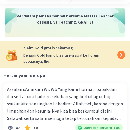
Jawaban terverifikasi
Perdalam pemahamanmu bersama Master Teacher
Puisi hikayat adalah jenis puisi yang
Iklan
di sesi Live Teaching, GRATIS!
menceritakan sebuah kisah atau cerita. Puisi ini
biasanya memiliki struktur naratif yang jelas dan
mengandung elemen-elemen seperti tokoh,
plot, dan konflik. Puisi hikayat sering kali
Klaim Gold gratis sekarang!
digunakan untuk menggambarkan peristiwa
Dengan Gold kamu bisa tanya soal ke Forum
sejarah atau legenda yang memiliki makna
sepuasnya, lho.
mendalam.
Pertanyaan serupa
Contoh puisi hikayat:
Di sebuah negeri yang jauh di sana,
Assalamu’alaikum Wr. Wb Yang kami hormati bapak dan
Terhampar sebuah hikayat yang abadi.
Tentang seorang pahlawan yang gagah berani,
ibu serta para hadirirn sekalian yang berbahagia. Puji
Yang berjuang demi keadilan dan kebenaran.
syukur kita sanjungkan kehadirat Allah swt, karena dengan
Dalam perjalanan hidupnya yang penuh liku,
limpahan dan karunia-Nya kita bisa berkumpul di sini.
Pahlawan itu menghadapi berbagai rintangan.
Salawat serta salam semoga tetap tercurahkan kepada
Dengan pedangnya yang tajam dan hati yang
junjungan Nabi besar Muhammad saw, karena beliau
42
0.0
Jawaban terverifikasi