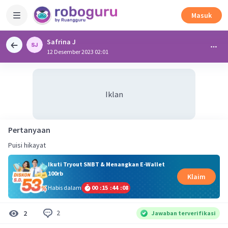
Masuk
Safrina J
12 Desember 2023 02:01
Iklan
Pertanyaan
Puisi hikayat
Ikuti Tryout SNBT & Menangkan E-Wallet
100rb
Klaim
Habis dalam
00
:
15
:
44
:
08
2
2
Jawaban terverifikasi