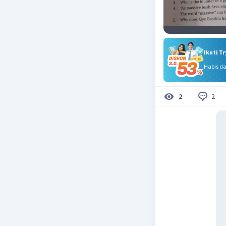
Ikuti T
Habis d
2
2