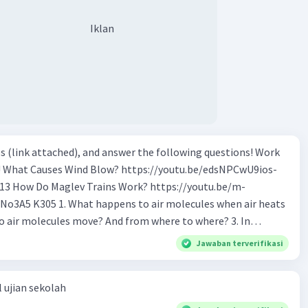
Iklan
s (link attached), and answer the following questions! Work
os-
tu.be/m-
o air molecules when air heats
 Why do cold air molecules sink? 5. What
Jawaban terverifikasi
 the track? 6. How to make Maglev trains run
 ujian sekolah
ular trains? 9. If Maglev use magnet to float,
logy is being used to make