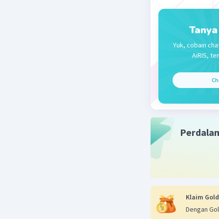
Tanya
Yuk, cobain cha
AiRIS, te
Ch
Perdala
Klaim Gold
Dengan Gol