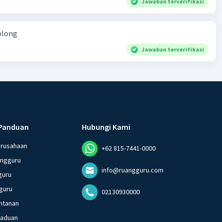
Jawaban terverifikasi
nd switch the poles electronically?
olong
Jawaban terverifikasi
Panduan
Hubungi Kami
erusahaan
+62 815-7441-0000
angguru
info@ruangguru.com
guru
guru
02130930000
ntanan
gaduan