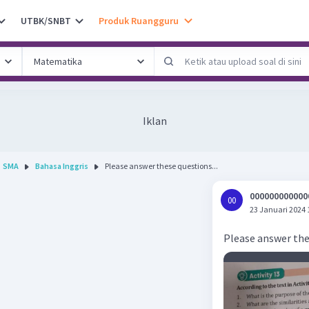
UTBK/SNBT
Produk Ruangguru
Iklan
SMA
Bahasa Inggris
Please answer these questions...
000000000000
00
0
23 Januari 2024 
Please answer th