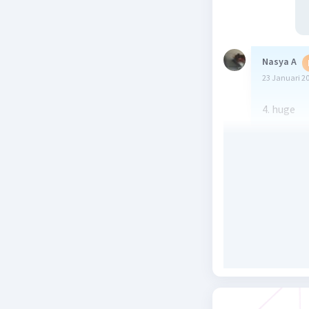
Nasya A
23 Januari 2
4. huge
Beri R
Salsabila 
30 Januari 2
Jawaban 
4. huge
Semoga 
Beri R