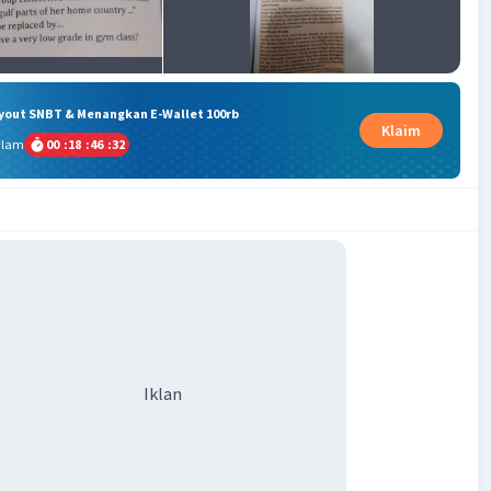
ryout SNBT & Menangkan E-Wallet 100rb
Klaim
alam
00
:
18
:
46
:
31
Iklan