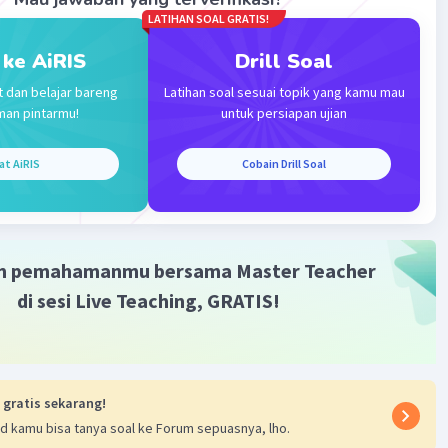
LATIHAN SOAL GRATIS!
 ke AiRIS
Drill Soal
t dan belajar bareng
Latihan soal sesuai topik yang kamu mau
man pintarmu!
untuk persiapan ujian
at AiRIS
Cobain Drill Soal
m pemahamanmu bersama Master Teacher
di sesi Live Teaching, GRATIS!
 gratis sekarang!
d kamu bisa tanya soal ke Forum sepuasnya, lho.