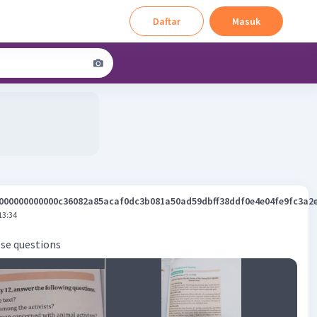
Daftar
Masuk
000000000000c36082a85acaf0dc3b081a50ad59dbff38ddf0e4e04fe9fc3a2
13:34
ese questions