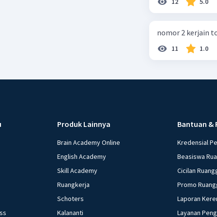
12
5.0
powerful magnet a
nomor 2 kerjain t
11
1.0
u
Produk Lainnya
Bantuan & 
Brain Academy Online
Kredensial P
English Academy
Beasiswa Ru
Skill Academy
Cicilan Ruang
Ruangkerja
Promo Ruang
Schoters
Laporan Kere
ess
Kalananti
Layanan Pen