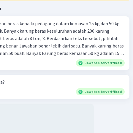
a
kan beras kepada pedagang dalam kemasan 25 kg dan 50 kg
. Banyak karung beras keseluruhan adalah 200 karung
 beras adalah 8 ton, 8. Berdasarkan teks tersebut, pilihlah
g benar. Jawaban benar lebih dari satu. Banyak karung beras
lah 50 buah. Banyak karung beras kemasan 50 kg adalah 150
 beras dalam kemasan 25 kg adalah 2 ton. Perbandingan berat
Jawaban terverifikasi
g dan 50 kg dalam truk adalah 1: 3. 9. Berdasarkan teks
ya setiap beras karung kecil adalah Rp7.500 dan karung besar
ya?
ah biaya angkut semua beras yang harus dibayar oleh Bu
00 C. Rp2.312.000 B. Rp2.475.000 D. Rp2.280.000
Jawaban terverifikasi