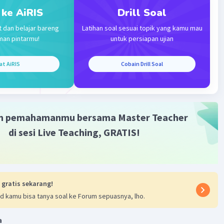
arena adanya
 ke AiRIS
Drill Soal
mia
t dan belajar bareng
Latihan soal sesuai topik yang kamu mau
man pintarmu!
untuk persiapan ujian
·
0.0
(
0
)
Balas
ating
at AiRIS
Cobain Drill Soal
m pemahamanmu bersama Master Teacher
di sesi Live Teaching, GRATIS!
Iklan
 gratis sekarang!
d kamu bisa tanya soal ke Forum sepuasnya, lho.
a