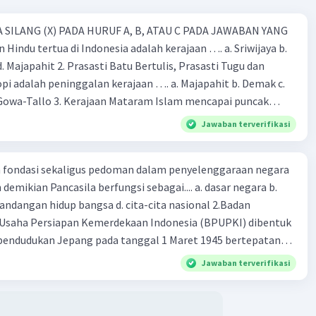
 SILANG (X) PADA HURUF A, B, ATAU C PADA JAWABAN YANG
 Hindu tertua di Indonesia adalah kerajaan …. a. Sriwijaya b.
 d. Majapahit 2. Prasasti Batu Bertulis, Prasasti Tugu dan
pi adalah peninggalan kerajaan …. a. Majapahit b. Demak c.
Gowa-Tallo 3. Kerajaan Mataram Islam mencapai puncak
a pemerintahan …. a. Hayam Wuruk b. Sultan Agung c. Sultan
Jawaban terverifikasi
. Sultan Hasanudin 4. Kerajaan Islam pertama di Indonesia
b. Demak c. Gowa-Tallo d. Samudra Pasai 5. Berikut adalah
ah fondasi sekaligus pedoman dalam penyelenggaraan negara
aan Islam, kecuali … a. Masjid Demak b. Menara Kudus c. Candi
demikian Pancasila berfungsi sebagai.... a. dasar negara b.
ok Pesantren 6. Kerajaan Majapahit dikenal dengan kerajaan
pandangan hidup bangsa d. cita-cita nasional 2.Badan
 a. Permaisuri yang cantik-cantik b. Angkatan darat yang
-Usaha Persiapan Kemerdekaan Indonesia (BPUPKI) dibentuk
a yang bijak d. Kekuatan maritim yang besar 7. Berikut ini yang
pendudukan Jepang pada tanggal 1 Maret 1945 bertepatan
nampakan alam adalah …. a. Sungai b. Pelabuhan c. Danau d.
 tahun Kaisar Hirohito. Wakil ketua BPUPKI ketika itu dijabat
 yang menjorok ke laut dinamakan …. a. Lembah b. Teluk c.
Jawaban terverifikasi
ekarno dan Mr. Soepomo b. K.R.T Radjiman Wediodiningrat c. Ir.
. Wilayah Indonesia dibagi menjadi …. waktu. a. 3 bagian b. 4
 Moh. Hatta d. Ichibangase Yosio dan Radern Pandji Soeroso
 d. 1 bagian 10. Dataran tinggi Dieng terdapat di Provinsi …. a.
engemukakan gagasannya tentang dasar negara pada tanggal
wa timur c. Jawa barat d. Banten 11. Kota Semarang,