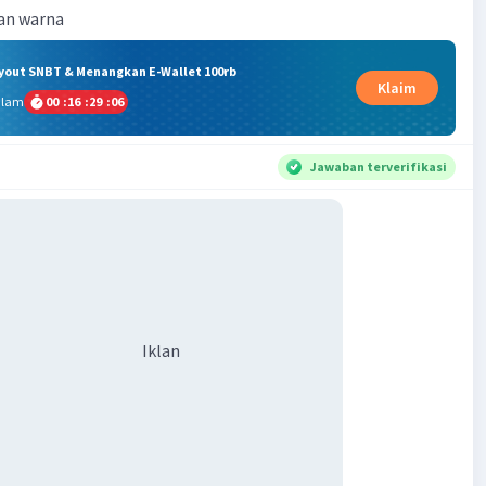
han warna
ryout SNBT & Menangkan E-Wallet 100rb
Klaim
alam
00
:
16
:
29
:
05
Jawaban terverifikasi
Iklan