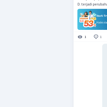
D. terjadi peruba
Ikuti T
Habis d
1
1