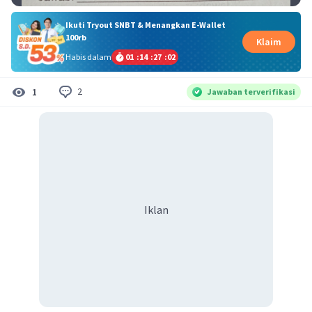
Ikuti Tryout SNBT & Menangkan E-Wallet
100rb
Klaim
Habis dalam
01
:
14
:
27
:
01
2
1
Jawaban terverifikasi
Iklan