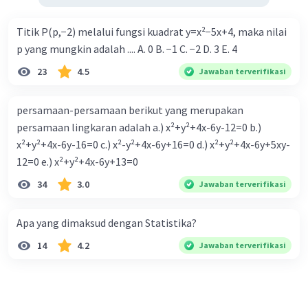
Titik P(p,−2) melalui fungsi kuadrat y=x²−5x+4, maka nilai
p yang mungkin adalah .... A. 0 B. −1 C. −2 D. 3 E. 4
23
4.5
Jawaban terverifikasi
persamaan-persamaan berikut yang merupakan
persamaan lingkaran adalah a.) x²+y²+4x-6y-12=0 b.)
x²+y²+4x-6y-16=0 c.) x²-y²+4x-6y+16=0 d.) x²+y²+4x-6y+5xy-
12=0 e.) x²+y²+4x-6y+13=0
34
3.0
Jawaban terverifikasi
Apa yang dimaksud dengan Statistika?
14
4.2
Jawaban terverifikasi