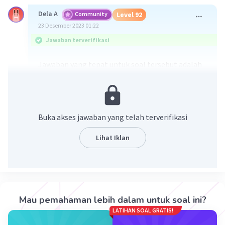
Dela A
Community
Level 92
23 Desember 2023 01:22
Jawaban terverifikasi
Jawaban yang tepat untuk soal tersebut adalah
produksi tahun ke 6 = 4800 unit
Penjelasan mengenai langkah-langkahnya ada di
gambar yaa
Buka akses jawaban yang telah terverifikasi
Lihat Iklan
Mau pemahaman lebih dalam untuk soal ini?
LATIHAN SOAL GRATIS!
·
0.0
(
0
)
Balas
Beri Rating