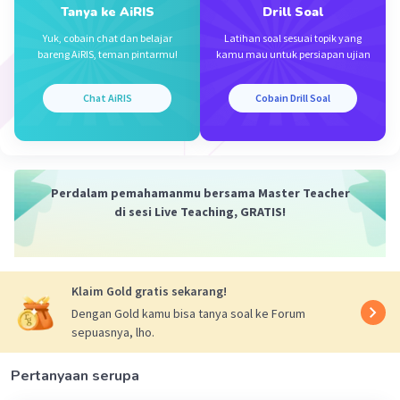
Tanya ke AiRIS
Drill Soal
Yuk, cobain chat dan belajar
Latihan soal sesuai topik yang
Mazaya M
Community
Level 25
bareng AiRIS, teman pintarmu!
kamu mau untuk persiapan ujian
23 Desember 2023 01:25
Jawaban terverifikasi
Chat AiRIS
Cobain Drill Soal
Menentukan Rasio (r)
Iklan
ㅤ U₄ = ar⁴⁻¹
Perdalam pemahamanmu bersama Master Teacher
ㅤ U₄ = ar³1.200 = 150 . r³
di sesi Live Teaching, GRATIS!
ㅤㅤr³ = 1.200 ÷ 150
ㅤㅤr³ = 8
Klaim Gold gratis sekarang!
ㅤㅤ r = ∛8
Dengan Gold kamu bisa tanya soal ke Forum
sepuasnya, lho.
ㅤㅤ r = 2
Pertanyaan serupa