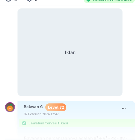
Iklan
Bakwan G
Level 72
02 Februari 2024 12:42
Jawaban terverifikasi
Bayangan persamaannya adalah
x² + y² - 4x - 3y -