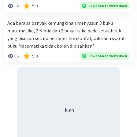
cm. Biaya kerangka dan tali sebesar Rp1.800,00 per buah,
2
5.0
Jawaban terverifikasi
kain sebesar Rp40.000,00/m², dan pita perekat
Rp350,00/m. Kipas tersebut dijual dengan harga
Ada berapa banyak kemungkinan menyusun 3 buku
Rp6.500,00 per buah. Tentukan total keuntungan yang
matematika, 2 Kimia dan 2 buku fisika pada sebuah rak
diperoleh Bu Ambar.
yang disusun secara berderet horizontal, .Jika ada syarat
buku Matematika tidak boleh dipisahkan?
5
5.0
Jawaban terverifikasi
Iklan