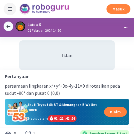
Masuk
Laiqa S
01 Februari 2024 14:50
Iklan
Pertanyaan
persamaan lingkaran x²+y²+3x-4y-11=0 dirotasikan pada
sudut -90° dan pusat 0 (0,0)
Ikuti Tryout SNBT & Menangkan E-Wallet
100rb
Klaim
Habis dalam
01
:
21
:
42
:
58
1
3
Jawaban terverifikasi