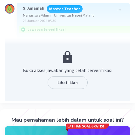
S. Amamah
Master Teacher
Mahasiswa/Alumni Universitas Negeri Malang
21 Januari 2024 05:30
Jawaban terverifikasi
Jawaban: Harga satuan ikan cupang Rp20.000,00,
ikab Gupi Rp15.000,00 dan Ikan Tetra Rp8.000,00
ingat!
Buka akses jawaban yang telah terverifikasi
untuk menyelesaikan sistem pertidaksamaan
linear tiga variabel dapat menggunakan metode
Lihat Iklan
campuran yaitu eliminasi dan substitusi.
pembahasan sebagai berikut:
Mau pemahaman lebih dalam untuk soal ini?
LATIHAN SOAL GRATIS!