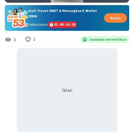
Ikuti Tryout SNBT & Menangkan E-Wallet
100rb
Klaim
Habis dalam
01
:
09
:
34
:
30
2
1
Jawaban terverifikasi
Iklan