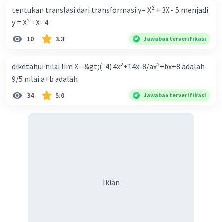
tentukan translasi dari transformasi y= X² + 3X - 5 menjadi
y = X² - X- 4
10
3.3
Jawaban terverifikasi
·
0.0
(
0
)
Balas
Beri Rating
diketahui nilai lim X--&gt;(-4) 4x²+14x-8/ax²+bx+8 adalah
9/5 nilai a+b adalah
34
5.0
Jawaban terverifikasi
Iklan