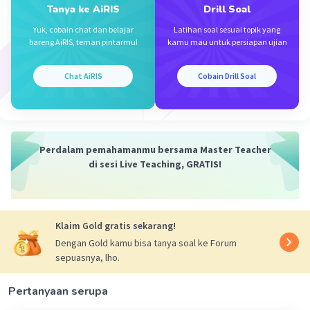
Tanya ke AiRIS
Drill Soal
Yuk, cobain chat dan belajar
Latihan soal sesuai topik yang
bareng AiRIS, teman pintarmu!
kamu mau untuk persiapan ujian
·
5.0
(
1
)
Balas
Beri Rating
Chat AiRIS
Cobain Drill Soal
Maulana F
Level 100
21 Januari 2024 05:11
Perdalam pemahamanmu bersama Master Teacher
Jawaban terverifikasi
di sesi Live Teaching, GRATIS!
Cupang = 20.000
Iklan
Gupi = 15.000
Tetra = 8.000
Klaim Gold gratis sekarang!
Dengan Gold kamu bisa tanya soal ke Forum
sepuasnya, lho.
Pertanyaan serupa