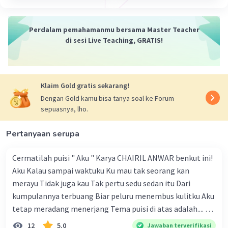
Perdalam pemahamanmu bersama Master Teacher
di sesi Live Teaching, GRATIS!
Klaim Gold gratis sekarang!
Dengan Gold kamu bisa tanya soal ke Forum
sepuasnya, lho.
Pertanyaan serupa
Cermatilah puisi " Aku " Karya CHAIRIL ANWAR benkut ini!
Aku Kalau sampai waktuku Ku mau tak seorang kan
merayu Tidak juga kau Tak pertu sedu sedan itu Dari
kumpulannya terbuang Biar peluru menembus kulitku Aku
tetap meradang menerjang Tema puisi di atas adalah.... A.
ketekunan dan kemauan seseorang dalam
12
5.0
Jawaban terverifikasi