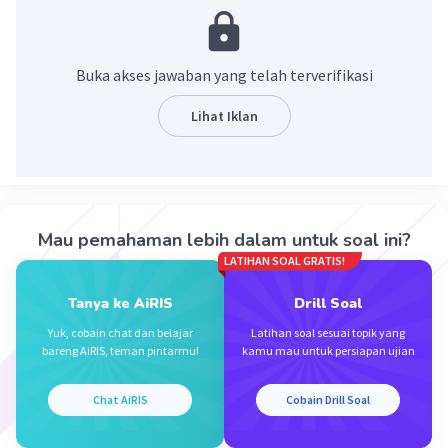
replikasi
·
0.0
(
0
)
Balas
Beri Rating
Buka akses jawaban yang telah terverifikasi
Lihat Iklan
Mazaya M
Community
Level 25
28 Januari 2024 12:06
Replikasi
Iklan
Mau pemahaman lebih dalam untuk soal ini?
·
0.0
(
0
)
Balas
Beri Rating
LATIHAN SOAL GRATIS!
Tanya ke AiRIS
Drill Soal
Yuk, cobain chat dan belajar
Latihan soal sesuai topik yang
bareng AiRIS, teman pintarmu!
kamu mau untuk persiapan ujian
Chat AiRIS
Cobain Drill Soal