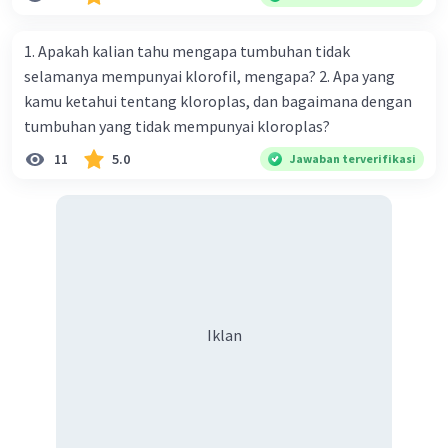
memperjuangan hak dirinya B. kemauan untuk hidup
tenang tanpa beban C. kegigihan sesorang dalam
1. Apakah kalian tahu mengapa tumbuhan tidak
mendapatkan cinta sejati D. seseorang yang tidak mau
selamanya mempunyai klorofil, mengapa? 2. Apa yang
diganggu oleh siapapun E. kepasrahan kepada keadaan
kamu ketahui tentang kloroplas, dan bagaimana dengan
yang sedang terjadi
tumbuhan yang tidak mempunyai kloroplas?
11
5.0
Jawaban terverifikasi
Iklan