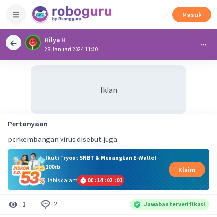
Masuk
Hilya H
28 Januari 2024 11:30
Iklan
Pertanyaan
perkembangan virus disebut juga
Ikuti Tryout SNBT & Menangkan E-Wallet
100rb
Klaim
Habis dalam
00
:
14
:
02
:
01
2
1
Jawaban terverifikasi