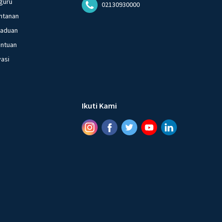
guru
02130930000
ntanan
gaduan
entuan
vasi
Ikuti Kami