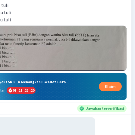
 tuli
u tuli
u tuli
ryout SNBT & Menangkan E-Wallet 100rb
Klaim
alam
01
:
11
:
22
:
19
Jawaban terverifikasi