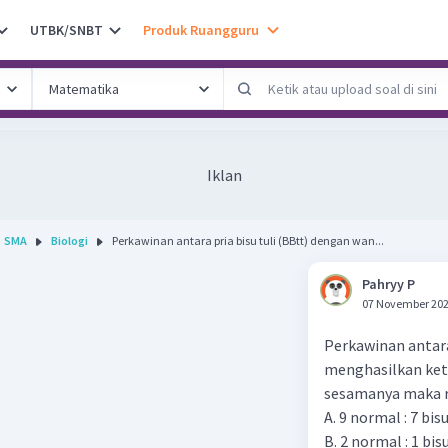
UTBK/SNBT
Produk Ruangguru
Iklan
SMA
Biologi
Perkawinan antara pria bisu tuli (BBtt) dengan wan...
Pahryy P
07 November 202
Perkawinan antara 
menghasilkan ket
sesamanya maka r
A. 9 normal : 7 bisu
B. 2 normal : 1 bisu