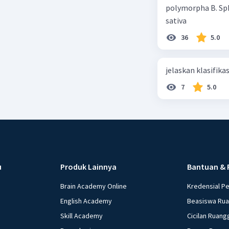
polymorpha B. Sph
sativa
— Tampilk
36
5.0
Nur H
Le
10 November 
jelaskan klasifikas
Jawabann
7
5.0
Karna ada
7= tidak 
Beri R
u
Produk Lainnya
Bantuan & 
Brain Academy Online
Kredensial P
English Academy
Beasiswa Ru
Skill Academy
Cicilan Ruang