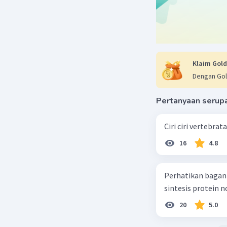
Klaim Gold
Dengan Gol
Beri R
Pertanyaan serup
Pahr
Ciri ciri vertebra
08 No
Ter
16
4.8
Perhatikan bagan sintesis protei
sintesis protein 
Haris J
L
07 November 
20
5.0
Hai Intiva