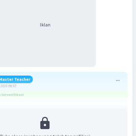
Iklan
Master Teacher
2023 08:57
terverifikasi
ng benar adalah A. 9 normal : 7 bisu tuli.
an: