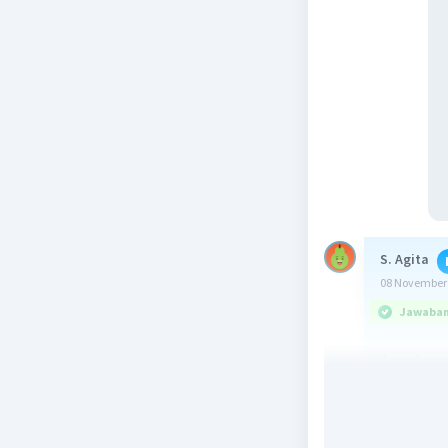
S. Agita
08 November 
Jawaban 
Jawaban ya
Pembahas