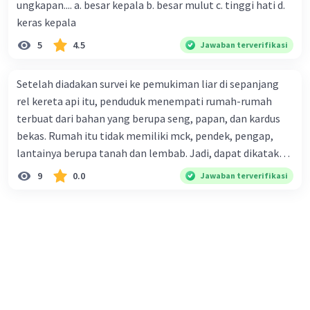
ungkapan.... a. besar kepala b. besar mulut c. tinggi hati d.
menjadi teks eksposisi yang padu adalah .... A. (1)-(2)-(3)-
keras kepala
(4)-(5) B. (2)-(1)-(3)-(4)-(5) C. (3)-(1)-(2)-(5)-(4) D. (3)-(5)-
5
4.5
Jawaban terverifikasi
(4)-(1)-(2) E. (5)-(1)-(3)-(4)-(2)
Setelah diadakan survei ke pemukiman liar di sepanjang
rel kereta api itu, penduduk menempati rumah-rumah
terbuat dari bahan yang berupa seng, papan, dan kardus
bekas. Rumah itu tidak memiliki mck, pendek, pengap,
lantainya berupa tanah dan lembab. Jadi, dapat dikatakan
bahwa tempat tinggal mereka tidak layak huni dan tidak
9
0.0
Jawaban terverifikasi
sehat. Penalaran yang digunakan dalam paragraf tersebut
adalah . . . .