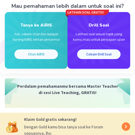
Mau pemahaman lebih dalam untuk soal ini?
Iklan
LATIHAN SOAL GRATIS!
Tanya ke AiRIS
Drill Soal
Yuk, cobain chat dan belajar
Latihan soal sesuai topik yang
bareng AiRIS, teman pintarmu!
kamu mau untuk persiapan ujian
Chat AiRIS
Cobain Drill Soal
Perdalam pemahamanmu bersama Master Teacher
di sesi Live Teaching, GRATIS!
Klaim Gold gratis sekarang!
Dengan Gold kamu bisa tanya soal ke Forum
sepuasnya, lho.