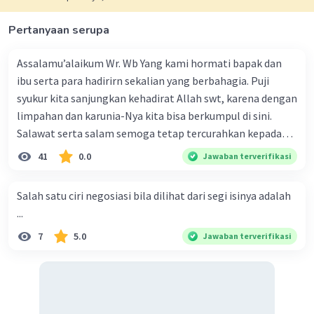
Pertanyaan serupa
Assalamu’alaikum Wr. Wb Yang kami hormati bapak dan
ibu serta para hadirirn sekalian yang berbahagia. Puji
syukur kita sanjungkan kehadirat Allah swt, karena dengan
limpahan dan karunia-Nya kita bisa berkumpul di sini.
Salawat serta salam semoga tetap tercurahkan kepada
junjungan Nabi besar Muhammad saw, karena beliau
41
0.0
Jawaban terverifikasi
menyiarkan agama yang haq, yakni agama islam, agama
yang diridai oleh Allah swt. Semoga kita sekalian termasuk
Salah satu ciri negosiasi bila dilihat dari segi isinya adalah
ke dalam umat-Nya yang diberkahi. Amin ya rabbal alamin.
...
Hadirin sekalian yang berbahagia! Dirasa amat penting
7
5.0
Jawaban terverifikasi
sekali jiwa sosial untuk diterapkan di lingkungan keluarga,
sanak saudara, bahkan juga di masyarakat luas. Karena
dengan jiwa sosial, maka terjalinlah di antara kita saling
tolong-menolong, dan kasih sayang. Sehngga orang-
orang yang butuh akan pertolongan kita, akan