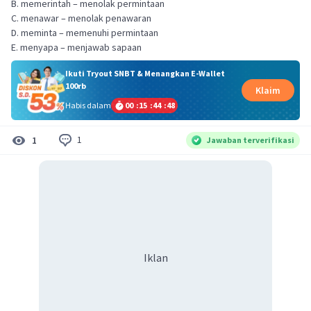
B. memerintah – menolak permintaan
C. menawar – menolak penawaran
D. meminta – memenuhi permintaan
E. menyapa – menjawab sapaan
Ikuti Tryout SNBT & Menangkan E-Wallet
100rb
Klaim
Habis dalam
00
:
15
:
44
:
47
1
1
Jawaban terverifikasi
Iklan