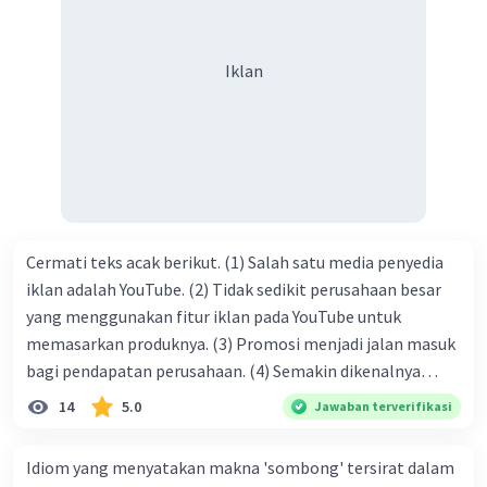
mendapatkan haq-Nya. Perhatikan kalimat berikut! Puji
syukur kita sanjungkan kehadirat Allah swt, karena dengan
Iklan
limpahan karuniaNya kita bisa berkumpul di sini. Kalimat
tersebut termasuk …. A. salam pembuka B. ucapan terima
kasih C. pengenalan topik D. tema E. judul
Cermati teks acak berikut. (1) Salah satu media penyedia
iklan adalah YouTube. (2) Tidak sedikit perusahaan besar
yang menggunakan fitur iklan pada YouTube untuk
memasarkan produknya. (3) Promosi menjadi jalan masuk
bagi pendapatan perusahaan. (4) Semakin dikenalnya
suatu produk oleh konsumen, semakin besar pula peluang
14
5.0
Jawaban terverifikasi
penjualan produk. (5) Hal ini disebabkan iklan atau
promosi merupakan cara untuk mengenalkan produk
Idiom yang menyatakan makna 'sombong' tersirat dalam
perusahaan kepada konsumen. Urutan yang tepat agar