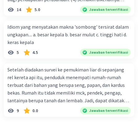
suatu produk oleh konsumen, semakin besar pula peluang
14
5.0
Jawaban terverifikasi
penjualan produk. (5) Hal ini disebabkan iklan atau
promosi merupakan cara untuk mengenalkan produk
Idiom yang menyatakan makna 'sombong' tersirat dalam
perusahaan kepada konsumen. Urutan yang tepat agar
ungkapan.... a. besar kepala b. besar mulut c. tinggi hati d.
menjadi teks eksposisi yang padu adalah .... A. (1)-(2)-(3)-
keras kepala
(4)-(5) B. (2)-(1)-(3)-(4)-(5) C. (3)-(1)-(2)-(5)-(4) D. (3)-(5)-
5
4.5
Jawaban terverifikasi
(4)-(1)-(2) E. (5)-(1)-(3)-(4)-(2)
Setelah diadakan survei ke pemukiman liar di sepanjang
rel kereta api itu, penduduk menempati rumah-rumah
terbuat dari bahan yang berupa seng, papan, dan kardus
bekas. Rumah itu tidak memiliki mck, pendek, pengap,
lantainya berupa tanah dan lembab. Jadi, dapat dikatakan
bahwa tempat tinggal mereka tidak layak huni dan tidak
9
0.0
Jawaban terverifikasi
sehat. Penalaran yang digunakan dalam paragraf tersebut
adalah . . . .