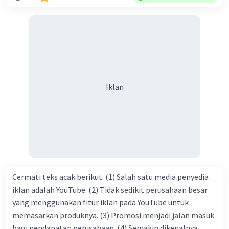
sanak saudara, bahkan juga di masyarakat luas. Karena
dengan jiwa sosial, maka terjalinlah di antara kita saling
tolong-menolong, dan kasih sayang. Sehngga orang-
orang yang butuh akan pertolongan kita, akan
mendapatkan haq-Nya. Perhatikan kalimat berikut! Puji
syukur kita sanjungkan kehadirat Allah swt, karena dengan
Iklan
limpahan karuniaNya kita bisa berkumpul di sini. Kalimat
tersebut termasuk …. A. salam pembuka B. ucapan terima
kasih C. pengenalan topik D. tema E. judul
Cermati teks acak berikut. (1) Salah satu media penyedia
iklan adalah YouTube. (2) Tidak sedikit perusahaan besar
yang menggunakan fitur iklan pada YouTube untuk
memasarkan produknya. (3) Promosi menjadi jalan masuk
bagi pendapatan perusahaan. (4) Semakin dikenalnya