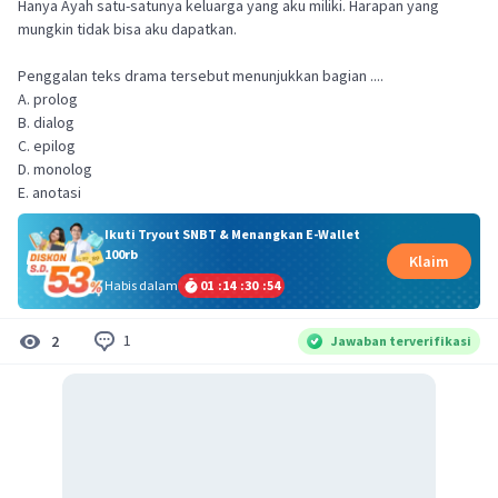
Hanya Ayah satu-satunya keluarga yang aku miliki. Harapan yang
mungkin tidak bisa aku dapatkan.
Penggalan teks drama tersebut menunjukkan bagian ....
A. prolog
B. dialog
C. epilog
D. monolog
E. anotasi
Ikuti Tryout SNBT & Menangkan E-Wallet
100rb
Klaim
Habis dalam
01
:
14
:
30
:
54
1
2
Jawaban terverifikasi