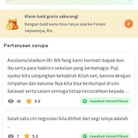
Klaim Gold gratis sekarang!
Dengan Gold kamu bisa tanya soal ke Forum
sepuasnya, lho.
Pertanyaan serupa
Assalamu’alaikum Wr. Wb Yang kami hormati bapak dan
ibu serta para hadirirn sekalian yang berbahagia. Puji
syukur kita sanjungkan kehadirat Allah swt, karena dengan
limpahan dan karunia-Nya kita bisa berkumpul di sini.
Salawat serta salam semoga tetap tercurahkan kepada
junjungan Nabi besar Muhammad saw, karena beliau
41
0.0
Jawaban terverifikasi
menyiarkan agama yang haq, yakni agama islam, agama
yang diridai oleh Allah swt. Semoga kita sekalian termasuk
Salah satu ciri negosiasi bila dilihat dari segi isinya adalah
ke dalam umat-Nya yang diberkahi. Amin ya rabbal alamin.
...
Hadirin sekalian yang berbahagia! Dirasa amat penting
7
5.0
Jawaban terverifikasi
sekali jiwa sosial untuk diterapkan di lingkungan keluarga,