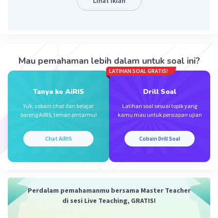
Lihat Iklan
tersebut. Dalam penggalan teks tersebut, awalnya
mengungkapkan tentang dunia yang terasa berhenti
dan kemudian menjelaskan tentang hubungan antara
karakter dengan ayahnya dan keinginannya untuk
memiliki ayah yang lebih sempurna. Hal ini
mengindikasikan bahwa penggalan tersebut berfungsi
Mau pemahaman lebih dalam untuk soal ini?
sebagai prolog yang mengekspos latar belakang cerita
LATIHAN SOAL GRATIS!
dan karakter utama drama tersebut.
Tanya ke AiRIS
Drill Soal
·
0.0
(
0
)
Balas
Beri Rating
Yuk, cobain chat dan belajar
Latihan soal sesuai topik yang
bareng AiRIS, teman pintarmu!
kamu mau untuk persiapan ujian
Chat AiRIS
Cobain Drill Soal
Iklan
Perdalam pemahamanmu bersama Master Teacher
di sesi Live Teaching, GRATIS!