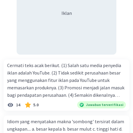
syukur kita sanjungkan kehadirat Allah swt, karena dengan
Iklan
limpahan karuniaNya kita bisa berkumpul di sini. Kalimat
tersebut termasuk …. A. salam pembuka B. ucapan terima
kasih C. pengenalan topik D. tema E. judul
Cermati teks acak berikut. (1) Salah satu media penyedia
iklan adalah YouTube. (2) Tidak sedikit perusahaan besar
yang menggunakan fitur iklan pada YouTube untuk
memasarkan produknya. (3) Promosi menjadi jalan masuk
bagi pendapatan perusahaan. (4) Semakin dikenalnya
suatu produk oleh konsumen, semakin besar pula peluang
14
5.0
Jawaban terverifikasi
penjualan produk. (5) Hal ini disebabkan iklan atau
promosi merupakan cara untuk mengenalkan produk
Idiom yang menyatakan makna 'sombong' tersirat dalam
perusahaan kepada konsumen. Urutan yang tepat agar
ungkapan.... a. besar kepala b. besar mulut c. tinggi hati d.
menjadi teks eksposisi yang padu adalah .... A. (1)-(2)-(3)-