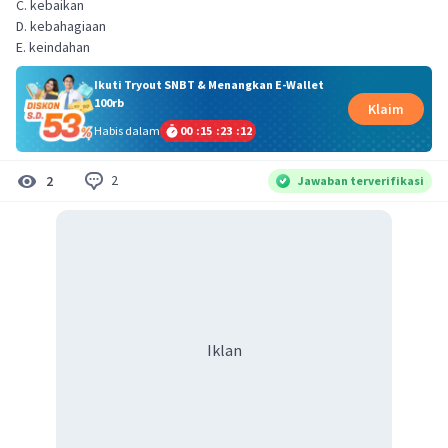
C. kebaikan
D. kebahagiaan
E. keindahan
Ikuti Tryout SNBT & Menangkan E-Wallet
100rb
Klaim
Habis dalam
00
:
15
:
23
:
12
2
2
Jawaban terverifikasi
Iklan