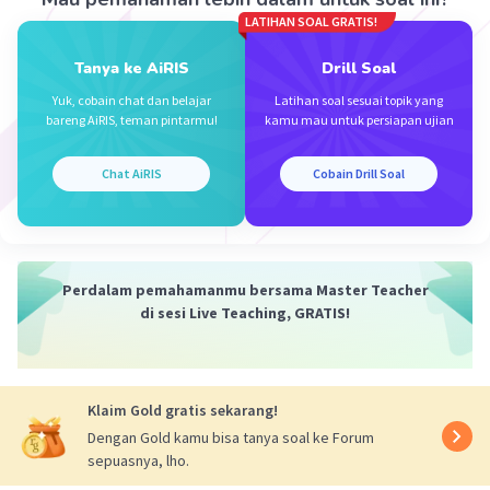
LATIHAN SOAL GRATIS!
·
0.0
(
0
)
Balas
Beri Rating
Tanya ke AiRIS
Drill Soal
Diaz N
Yuk, cobain chat dan belajar
Latihan soal sesuai topik yang
Level 67
bareng AiRIS, teman pintarmu!
kamu mau untuk persiapan ujian
10 Oktober 2023 10:02
D. Kebahagiaan
Chat AiRIS
Cobain Drill Soal
·
0.0
(
0
)
Balas
Beri Rating
Iklan
Perdalam pemahamanmu bersama Master Teacher
di sesi Live Teaching, GRATIS!
Klaim Gold gratis sekarang!
Dengan Gold kamu bisa tanya soal ke Forum
sepuasnya, lho.