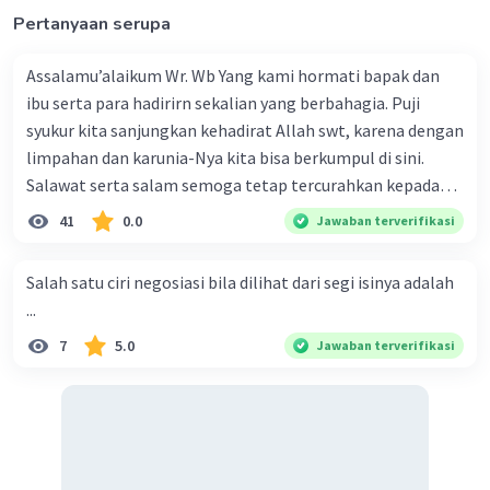
Pertanyaan serupa
Assalamu’alaikum Wr. Wb Yang kami hormati bapak dan
ibu serta para hadirirn sekalian yang berbahagia. Puji
syukur kita sanjungkan kehadirat Allah swt, karena dengan
limpahan dan karunia-Nya kita bisa berkumpul di sini.
Salawat serta salam semoga tetap tercurahkan kepada
junjungan Nabi besar Muhammad saw, karena beliau
41
0.0
Jawaban terverifikasi
menyiarkan agama yang haq, yakni agama islam, agama
yang diridai oleh Allah swt. Semoga kita sekalian termasuk
Salah satu ciri negosiasi bila dilihat dari segi isinya adalah
ke dalam umat-Nya yang diberkahi. Amin ya rabbal alamin.
...
Hadirin sekalian yang berbahagia! Dirasa amat penting
7
5.0
Jawaban terverifikasi
sekali jiwa sosial untuk diterapkan di lingkungan keluarga,
sanak saudara, bahkan juga di masyarakat luas. Karena
dengan jiwa sosial, maka terjalinlah di antara kita saling
tolong-menolong, dan kasih sayang. Sehngga orang-
orang yang butuh akan pertolongan kita, akan
mendapatkan haq-Nya. Perhatikan kalimat berikut! Puji