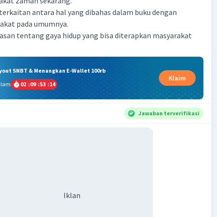
akat zaman sekarang.
eterkaitan antara hal yang dibahas dalam buku dengan
rakat pada umumnya.
lasan tentang gaya hidup yang bisa diterapkan masyarakat
ryout SNBT & Menangkan E-Wallet 100rb
Klaim
alam
02
:
09
:
53
:
13
Jawaban terverifikasi
Iklan