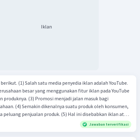
ngenalan topik D. tema E. judul
Iklan
dia iklan adalah YouTube.
 perusahaan besar yang menggunakan fitur iklan pada YouTube
si menjadi jalan masuk bagi
produk oleh konsumen,
jualan produk. (5) Hal ini disebabkan iklan atau
n cara untuk mengenalkan produk perusahaan kepada
Jawaban terverifikasi
-(4)-(1)-