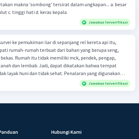
an makna 'sombong' tersirat dalam ungkapan.... a. besar
(4)-(2)
kepala b. besar mulut c. tinggi hati d. keras kepala
Jawaban terverifikasi
urvei ke pemukiman liar di sepanjang rel kereta api itu,
ti rumah-rumah terbuat dari bahan yang berupa seng,
 bekas. Rumah itu tidak memiliki mck, pendek, pengap,
tanah dan lembab. Jadi, dapat dikatakan bahwa tempat
huni dan tidak sehat. Penalaran yang digunakan
ebut adalah . . . .
Jawaban terverifikasi
Panduan
Hubungi Kami