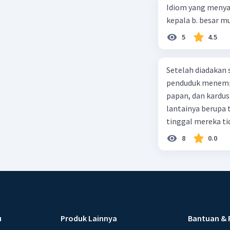
Idiom yang menyatak
(2) E. (5)-(1)-(3)-
5
4.5
Setelah diadakan s
penduduk menempa
papan, dan kardus
lantainya berupa 
tinggal mereka tidak layak 
dalam paragraf ters
8
0.0
u
Produk Lainnya
Bantuan & 