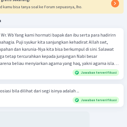
d kamu bisa tanya soal ke Forum sepuasnya, lho.
a
Wr. Wb Yang kami hormati bapak dan ibu serta para hadirirn
ahagia. Puji syukur kita sanjungkan kehadirat Allah swt,
pahan dan karunia-Nya kita bisa berkumpul di sini. Salawat
ga tetap tercurahkan kepada junjungan Nabi besar
rena beliau menyiarkan agama yang haq, yakni agama islam,
i oleh Allah swt. Semoga kita sekalian termasuk ke dalam
Jawaban terverifikasi
erkahi. Amin ya rabbal alamin. Hadirin sekalian yang
 amat penting sekali jiwa sosial untuk diterapkan di
siasi bila dilihat dari segi isinya adalah ...
ga, sanak saudara, bahkan juga di masyarakat luas. Karena
l, maka terjalinlah di antara kita saling tolong-menolong,
Jawaban terverifikasi
 Sehngga orang-orang yang butuh akan pertolongan kita,
t berikut! Puji syukur kita
rat Allah swt, karena dengan limpahan karuniaNya kita bisa
. Kalimat tersebut termasuk …. A. salam pembuka B. ucapan