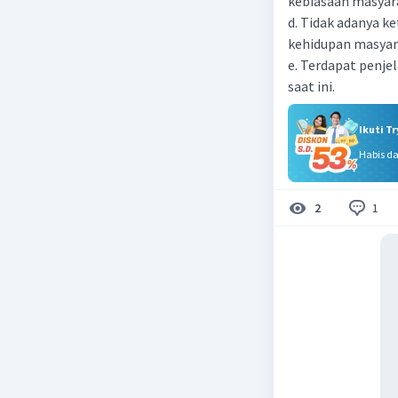
kebiasaan masyar
d. Tidak adanya k
kehidupan masya
e. Terdapat penje
saat ini.
Ikuti T
Habis d
1
2