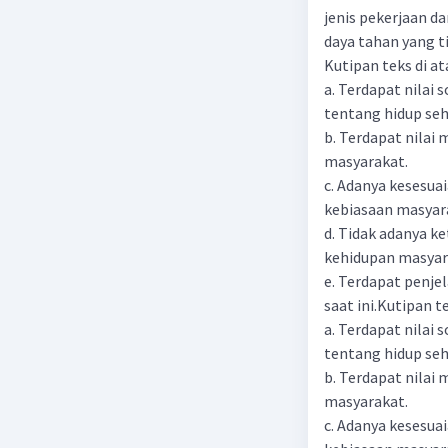
jenis pekerjaan da
daya tahan yang t
Kutipan teks di at
a. Terdapat nilai
tentang hidup seh
b. Terdapat nilai
masyarakat.
c. Adanya kesesua
kebiasaan masyar
d. Tidak adanya k
kehidupan masya
e. Terdapat penje
saat ini.Kutipan t
a. Terdapat nilai
tentang hidup seh
b. Terdapat nilai
masyarakat.
c. Adanya kesesua