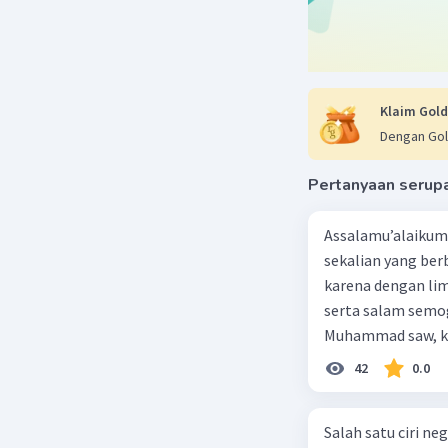
Klaim Gold
Dengan Gol
Pertanyaan serup
Assalamu’alaikum 
sekalian yang berb
karena dengan lim
serta salam semo
Muhammad saw, ka
agama yang dirida
42
0.0
umat-Nya yang dib
berbahagia! Dirasa
Salah satu ciri nego
lingkungan keluar