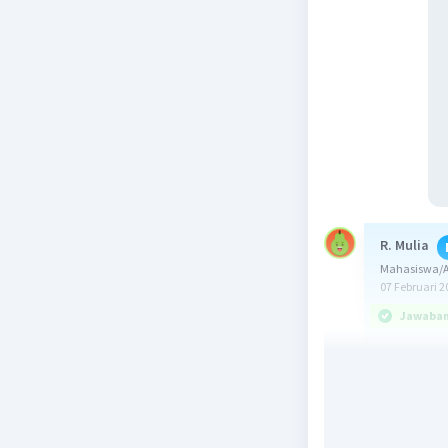
R. Mulia
Mahasiswa/Al
07 Februari 2
Jawaban 
Jawaban y
Berikut in