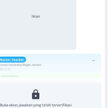
Iklan
Master Teacher
umni Universitas Negeri Jakarta
023 13:17
terverifikasi
ang benar adalah C. Afirmasi.
i penjelasannya.
Buka akses jawaban yang telah terverifikasi