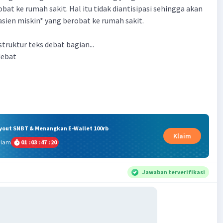
bat ke rumah sakit. Hal itu tidak diantisipasi sehingga akan
asien miskin* yang berobat ke rumah sakit.
truktur teks debat bagian...
debat
ryout SNBT & Menangkan E-Wallet 100rb
Klaim
alam
01
:
03
:
47
:
19
Jawaban terverifikasi