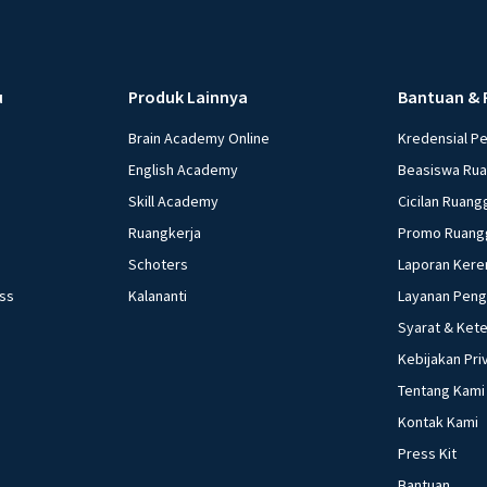
u
Produk Lainnya
Bantuan & 
Brain Academy Online
Kredensial P
English Academy
Beasiswa Ru
Skill Academy
Cicilan Ruang
Ruangkerja
Promo Ruang
Schoters
Laporan Kere
ess
Kalananti
Layanan Pen
Syarat & Ket
Kebijakan Pri
Tentang Kami
Kontak Kami
Press Kit
Bantuan