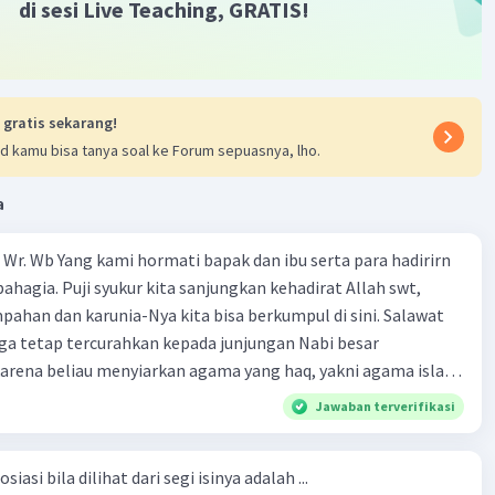
di sesi Live Teaching, GRATIS!
Iklan
 gratis sekarang!
d kamu bisa tanya soal ke Forum sepuasnya, lho.
a
Wr. Wb Yang kami hormati bapak dan ibu serta para hadirirn
ahagia. Puji syukur kita sanjungkan kehadirat Allah swt,
pahan dan karunia-Nya kita bisa berkumpul di sini. Salawat
ga tetap tercurahkan kepada junjungan Nabi besar
rena beliau menyiarkan agama yang haq, yakni agama islam,
i oleh Allah swt. Semoga kita sekalian termasuk ke dalam
Jawaban terverifikasi
erkahi. Amin ya rabbal alamin. Hadirin sekalian yang
 amat penting sekali jiwa sosial untuk diterapkan di
siasi bila dilihat dari segi isinya adalah ...
ga, sanak saudara, bahkan juga di masyarakat luas. Karena