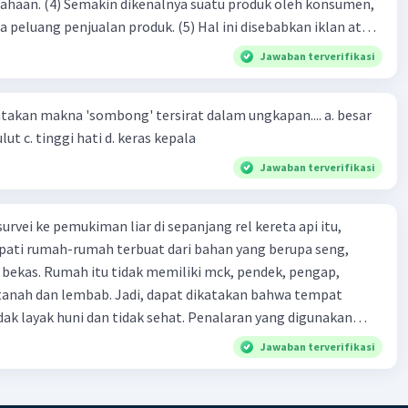
produk oleh konsumen,
jualan produk. (5) Hal ini disebabkan iklan atau
n cara untuk mengenalkan produk perusahaan kepada
Jawaban terverifikasi
-(4)-(1)-
an makna 'sombong' tersirat dalam ungkapan.... a. besar
(4)-(2)
kepala b. besar mulut c. tinggi hati d. keras kepala
Jawaban terverifikasi
urvei ke pemukiman liar di sepanjang rel kereta api itu,
ti rumah-rumah terbuat dari bahan yang berupa seng,
 bekas. Rumah itu tidak memiliki mck, pendek, pengap,
tanah dan lembab. Jadi, dapat dikatakan bahwa tempat
huni dan tidak sehat. Penalaran yang digunakan
ebut adalah . . . .
Jawaban terverifikasi