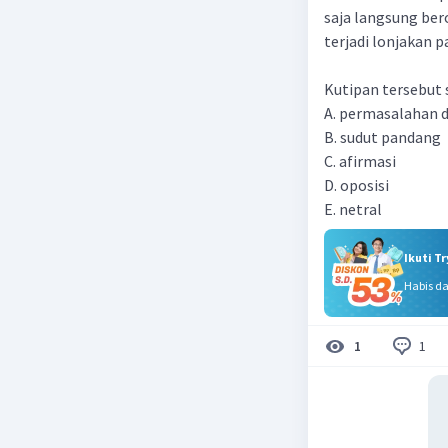
saja langsung bero
terjadi lonjakan p
Kutipan tersebut s
A. permasalahan 
B. sudut pandang
C. afirmasi
D. oposisi
E. netral
Ikuti T
Habis d
1
1