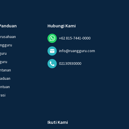
Panduan
Hubungi Kami
erusahaan
+62 815-7441-0000
angguru
info@ruangguru.com
guru
guru
02130930000
ntanan
gaduan
entuan
vasi
Ikuti Kami