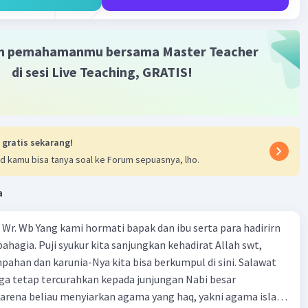
·
5.0
(
1
)
Balas
ating
m pemahamanmu bersama Master Teacher
di sesi Live Teaching, GRATIS!
Iklan
 gratis sekarang!
d kamu bisa tanya soal ke Forum sepuasnya, lho.
a
Wr. Wb Yang kami hormati bapak dan ibu serta para hadirirn
ahagia. Puji syukur kita sanjungkan kehadirat Allah swt,
pahan dan karunia-Nya kita bisa berkumpul di sini. Salawat
ga tetap tercurahkan kepada junjungan Nabi besar
rena beliau menyiarkan agama yang haq, yakni agama islam,