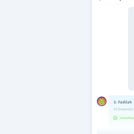
S. Fadilah
01 Desember 
Jawaban 
Jawaban y