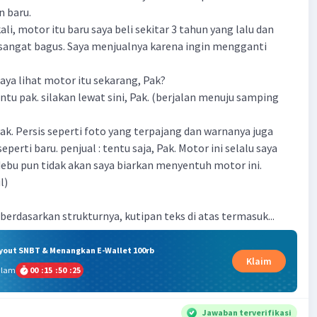
n baru.
kali, motor itu baru saya beli sekitar 3 tahun yang lalu dan
sangat bagus. Saya menjualnya karena ingin mengganti
saya lihat motor itu sekarang, Pak?
entu pak. silakan lewat sini, Pak. (berjalan menuju samping
Pak. Persis seperti foto yang terpajang dan warnanya juga
perti baru. penjual : tentu saja, Pak. Motor ini selalu saya
 debu pun tidak akan saya biarkan menyentuh motor ini.
l)
berdasarkan strukturnya, kutipan teks di atas termasuk...
ryout SNBT & Menangkan E-Wallet 100rb
Klaim
alam
00
:
15
:
50
:
25
Jawaban terverifikasi