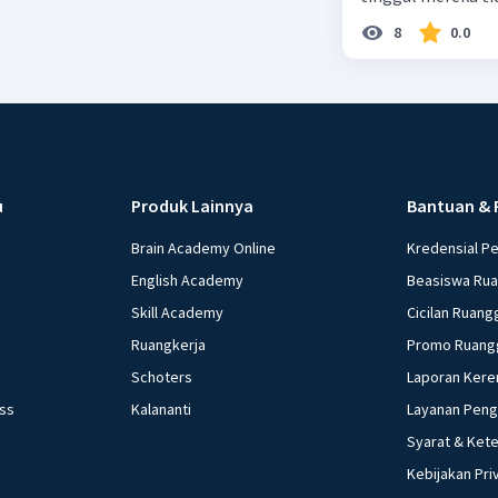
dalam paragraf ters
8
0.0
u
Produk Lainnya
Bantuan & 
Brain Academy Online
Kredensial P
English Academy
Beasiswa Ru
Skill Academy
Cicilan Ruang
Ruangkerja
Promo Ruang
Schoters
Laporan Kere
ess
Kalananti
Layanan Pen
Syarat & Ket
Kebijakan Pri