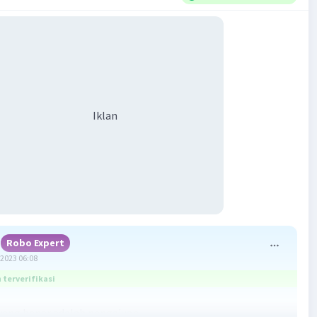
Iklan
Robo Expert
2023 06:08
terverifikasi
ang benar adalah pengajuan.