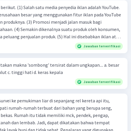
dia iklan adalah YouTube.
 perusahaan besar yang menggunakan fitur iklan pada YouTube
si menjadi jalan masuk bagi
produk oleh konsumen,
jualan produk. (5) Hal ini disebabkan iklan atau
n cara untuk mengenalkan produk perusahaan kepada
Jawaban terverifikasi
-(4)-(1)-
an makna 'sombong' tersirat dalam ungkapan.... a. besar
(4)-(2)
kepala b. besar mulut c. tinggi hati d. keras kepala
Jawaban terverifikasi
urvei ke pemukiman liar di sepanjang rel kereta api itu,
ti rumah-rumah terbuat dari bahan yang berupa seng,
 bekas. Rumah itu tidak memiliki mck, pendek, pengap,
tanah dan lembab. Jadi, dapat dikatakan bahwa tempat
huni dan tidak sehat. Penalaran yang digunakan