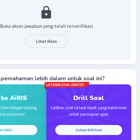
siasi merupakan sebuah teks yang berisi proses tawar-
untuk mencapai suatu kesepakatan.
Buka akses jawaban yang telah terverifikasi
eks negosiasi jual beli, yaitu:
si
Lihat Iklan
uan
uhan
aran
ujuan
ian
pemahaman lebih dalam untuk soal ini?
p
LATIHAN SOAL GRATIS!
icermati berdasarkan struktur teks negosiasi, kutipan teks
 ke AiRIS
Drill Soal
ermasuk bagian pengajuan, seperti yang terlihat pada
t dan belajar bareng
Latihan soal sesuai topik yang kamu mau
Bisa saya lihat motor itu sekarang, Pak?"
man pintarmu!
untuk persiapan ujian
mikian, jawaban yang tepat adalah B.
at AiRIS
Cobain Drill Soal