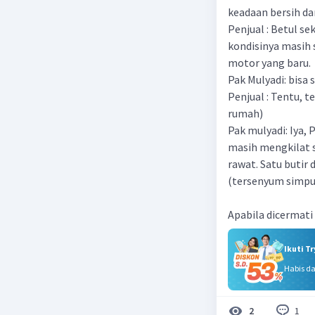
keadaan bersih da
Penjual : Betul se
kondisinya masih 
motor yang baru.
Pak Mulyadi: bisa 
Penjual : Tentu, t
rumah)
Pak mulyadi: Iya, 
masih mengkilat se
rawat. Satu butir
(tersenyum simpu
Apabila dicermati 
Ikuti T
Habis d
1
2