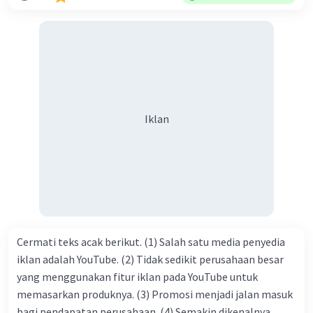
sanak saudara, bahkan juga di masyarakat luas. Karena
dengan jiwa sosial, maka terjalinlah di antara kita saling
tolong-menolong, dan kasih sayang. Sehngga orang-
orang yang butuh akan pertolongan kita, akan
mendapatkan haq-Nya. Perhatikan kalimat berikut! Puji
syukur kita sanjungkan kehadirat Allah swt, karena dengan
Iklan
limpahan karuniaNya kita bisa berkumpul di sini. Kalimat
tersebut termasuk …. A. salam pembuka B. ucapan terima
kasih C. pengenalan topik D. tema E. judul
Cermati teks acak berikut. (1) Salah satu media penyedia
iklan adalah YouTube. (2) Tidak sedikit perusahaan besar
yang menggunakan fitur iklan pada YouTube untuk
memasarkan produknya. (3) Promosi menjadi jalan masuk
bagi pendapatan perusahaan. (4) Semakin dikenalnya