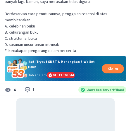
banyak lagi. Namun, saya merasakan tidak digurui.
Berdasarkan cara penuturannya, penggalan resensi di atas
membicarakan....
A. kelebihan buku
B. kekurangan buku
C. struktur isi buku
D. susunan unsur-unsur intrinsik
E. kecakapan pengarang dalam bercerita
Ikuti Tryout SNBT & Menangkan E-Wallet
100rb
Klaim
Habis dalam
01
:
11
:
36
:
43
1
4
Jawaban terverifikasi