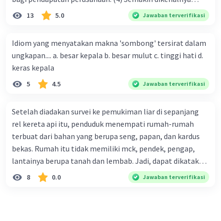
suatu produk oleh konsumen, semakin besar pula peluang
13
5.0
Jawaban terverifikasi
penjualan produk. (5) Hal ini disebabkan iklan atau
promosi merupakan cara untuk mengenalkan produk
Idiom yang menyatakan makna 'sombong' tersirat dalam
perusahaan kepada konsumen. Urutan yang tepat agar
ungkapan.... a. besar kepala b. besar mulut c. tinggi hati d.
menjadi teks eksposisi yang padu adalah .... A. (1)-(2)-(3)-
keras kepala
(4)-(5) B. (2)-(1)-(3)-(4)-(5) C. (3)-(1)-(2)-(5)-(4) D. (3)-(5)-
5
4.5
Jawaban terverifikasi
(4)-(1)-(2) E. (5)-(1)-(3)-(4)-(2)
Setelah diadakan survei ke pemukiman liar di sepanjang
rel kereta api itu, penduduk menempati rumah-rumah
terbuat dari bahan yang berupa seng, papan, dan kardus
bekas. Rumah itu tidak memiliki mck, pendek, pengap,
lantainya berupa tanah dan lembab. Jadi, dapat dikatakan
bahwa tempat tinggal mereka tidak layak huni dan tidak
8
0.0
Jawaban terverifikasi
sehat. Penalaran yang digunakan dalam paragraf tersebut
adalah . . . .