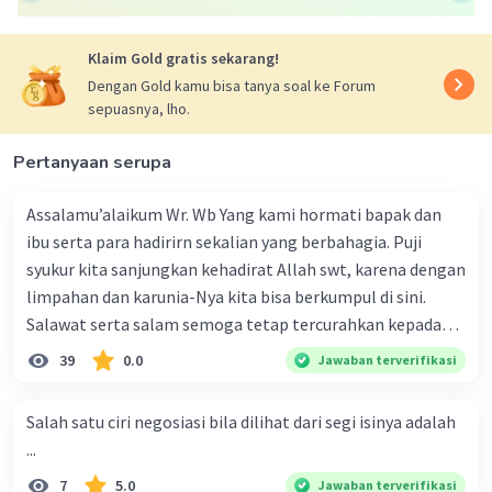
Klaim Gold gratis sekarang!
Dengan Gold kamu bisa tanya soal ke Forum
sepuasnya, lho.
Pertanyaan serupa
Assalamu’alaikum Wr. Wb Yang kami hormati bapak dan
ibu serta para hadirirn sekalian yang berbahagia. Puji
syukur kita sanjungkan kehadirat Allah swt, karena dengan
limpahan dan karunia-Nya kita bisa berkumpul di sini.
Salawat serta salam semoga tetap tercurahkan kepada
junjungan Nabi besar Muhammad saw, karena beliau
39
0.0
Jawaban terverifikasi
menyiarkan agama yang haq, yakni agama islam, agama
yang diridai oleh Allah swt. Semoga kita sekalian termasuk
Salah satu ciri negosiasi bila dilihat dari segi isinya adalah
ke dalam umat-Nya yang diberkahi. Amin ya rabbal alamin.
...
Hadirin sekalian yang berbahagia! Dirasa amat penting
7
5.0
Jawaban terverifikasi
sekali jiwa sosial untuk diterapkan di lingkungan keluarga,