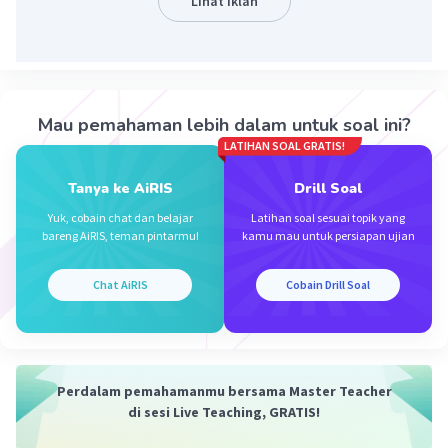
Lihat Iklan
ilmu di dalamnya, dan banyak dalil di dalamnya. Penulis
juga merasakan bahwa buku tersebut tidak digurui. Oleh
karena itu, penggalan resensi tersebut membicarakan
kelebihan buku. Pilihan B, C, D, dan E tidak sesuai
dengan isi penggalan resensi tersebut.
Mau pemahaman lebih dalam untuk soal ini?
·
0.0
(
0
)
Balas
Beri Rating
LATIHAN SOAL GRATIS!
Tanya ke AiRIS
Drill Soal
Yuk, cobain chat dan belajar
Latihan soal sesuai topik yang
bareng AiRIS, teman pintarmu!
kamu mau untuk persiapan ujian
Chat AiRIS
Cobain Drill Soal
Iklan
Perdalam pemahamanmu bersama Master Teacher
di sesi Live Teaching, GRATIS!