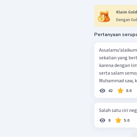
Klaim Gold
Dengan Gol
Pertanyaan serup
Assalamu’alaikum 
sekalian yang berb
karena dengan lim
serta salam semo
Muhammad saw, ka
agama yang dirida
42
0.0
umat-Nya yang dib
berbahagia! Dirasa
Salah satu ciri nego
lingkungan keluar
dengan jiwa sosia
8
5.0
dan kasih sayang.
akan mendapatkan haq-Nya. Perhatikan kalima