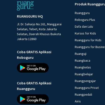
Produk Ruanggur
Ruangguru
RUANGGURU HQ
Roboguru Plus
Jl. Dr. Saharjo No.161, Manggarai
Dafa dan Lulu
Selatan, Tebet, Kota Jakarta
Kursus for Kids
Selatan, Daerah Khusus Ibukota
Jakarta 12860
Ruangguru for Kids
Ruangguru for Busin
Coba GRATIS Aplikasi
Ruanguji
Roboguru
Ruangbaca
Ruangkelas
Ruangbelajar
Ruangpengajar
Coba GRATIS Aplikasi
Ruangguru Privat
Ruangguru
Ruangpeduli
Airis