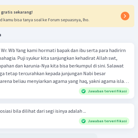
 gratis sekarang!
d kamu bisa tanya soal ke Forum sepuasnya, lho.
a
Wr. Wb Yang kami hormati bapak dan ibu serta para hadirirn
ahagia. Puji syukur kita sanjungkan kehadirat Allah swt,
pahan dan karunia-Nya kita bisa berkumpul di sini. Salawat
ga tetap tercurahkan kepada junjungan Nabi besar
rena beliau menyiarkan agama yang haq, yakni agama islam,
i oleh Allah swt. Semoga kita sekalian termasuk ke dalam
Jawaban terverifikasi
erkahi. Amin ya rabbal alamin. Hadirin sekalian yang
 amat penting sekali jiwa sosial untuk diterapkan di
siasi bila dilihat dari segi isinya adalah ...
ga, sanak saudara, bahkan juga di masyarakat luas. Karena
l, maka terjalinlah di antara kita saling tolong-menolong,
Jawaban terverifikasi
 Sehngga orang-orang yang butuh akan pertolongan kita,
t berikut! Puji syukur kita