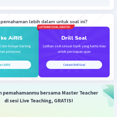
 kata "sayuran" digunakan untuk menyatakan jenis bahan
ng dibeli oleh Ibu Anti di pasar, yaitu brokoli, wortel,
an tomat.
pemahaman lebih dalam untuk soal ini?
·
0.0
(
0
)
Balas
ating
LATIHAN SOAL GRATIS!
 ke AiRIS
Drill Soal
t dan belajar bareng
Latihan soal sesuai topik yang kamu mau
man pintarmu!
untuk persiapan ujian
at AiRIS
Cobain Drill Soal
Iklan
m pemahamanmu bersama Master Teacher
di sesi Live Teaching, GRATIS!