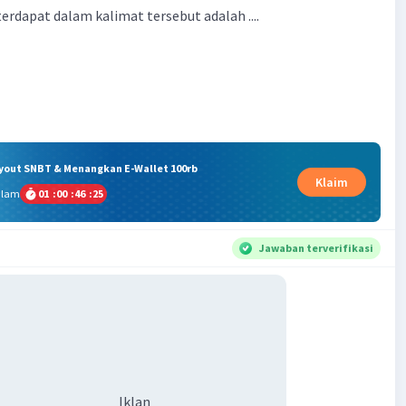
rdapat dalam kalimat tersebut adalah ....
ryout SNBT & Menangkan E-Wallet 100rb
Klaim
alam
01
:
00
:
46
:
25
Jawaban terverifikasi
Iklan