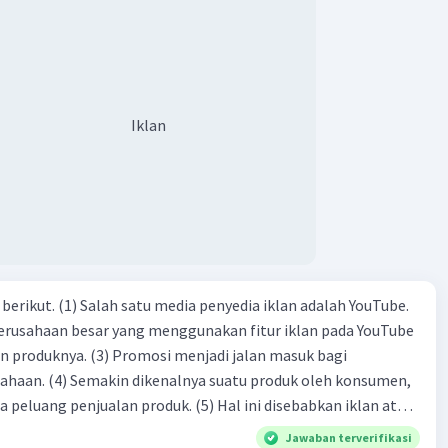
rat Allah swt, karena dengan limpahan karuniaNya kita bisa
. Kalimat tersebut termasuk …. A. salam pembuka B. ucapan
ngenalan topik D. tema E. judul
Iklan
dia iklan adalah YouTube.
 perusahaan besar yang menggunakan fitur iklan pada YouTube
si menjadi jalan masuk bagi
produk oleh konsumen,
jualan produk. (5) Hal ini disebabkan iklan atau
n cara untuk mengenalkan produk perusahaan kepada
Jawaban terverifikasi