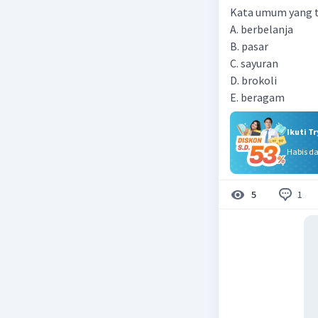
Kata umum yang te
A. berbelanja
B. pasar
C. sayuran
D. brokoli
E. beragam
Ikuti T
Habis d
1
5