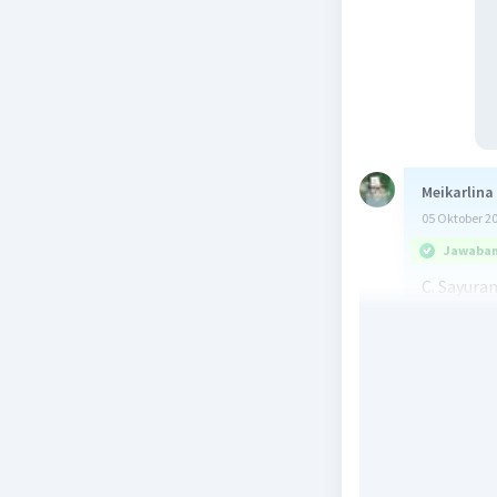
Meikarlina
05 Oktober 2
Jawaban 
C. Sayuran
Meskipun
berkaitan
yang dibe
tersebut 
bahan mak
dikonsums