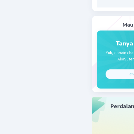
tersebut,
makanan ya
buncis, d
Mau 
Beri R
Tanya
Yuk, cobain cha
AiRIS, te
Ch
Perdala