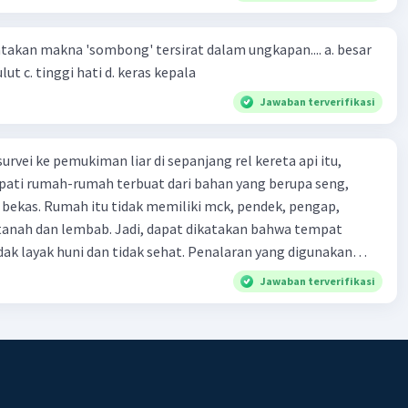
-(4)-(1)-
an makna 'sombong' tersirat dalam ungkapan.... a. besar
(4)-(2)
kepala b. besar mulut c. tinggi hati d. keras kepala
Jawaban terverifikasi
urvei ke pemukiman liar di sepanjang rel kereta api itu,
ti rumah-rumah terbuat dari bahan yang berupa seng,
 bekas. Rumah itu tidak memiliki mck, pendek, pengap,
tanah dan lembab. Jadi, dapat dikatakan bahwa tempat
huni dan tidak sehat. Penalaran yang digunakan
ebut adalah . . . .
Jawaban terverifikasi