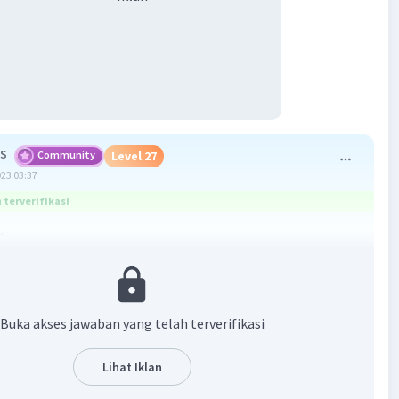
 S
Community
Level 27
023 03:37
terverifikasi
.
 kalimat tersebut mengandung beberapa kata yang
 dengan kegiatan berbelanja di pasar dan jenis sayuran
li, namun kata umum yang terdapat dalam kalimat
Buka akses jawaban yang telah terverifikasi
adalah "sayuran". Kata "sayuran" merujuk pada kategori
anan yang berasal dari tumbuhan dan biasanya
Lihat Iklan
i sebagai sumber nutrisi bagi manusia. Dalam kalimat