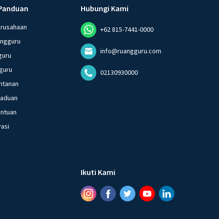
Panduan
Hubungi Kami
erusahaan
+62 815-7441-0000
angguru
info@ruangguru.com
guru
guru
02130930000
ntanan
gaduan
entuan
vasi
Ikuti Kami