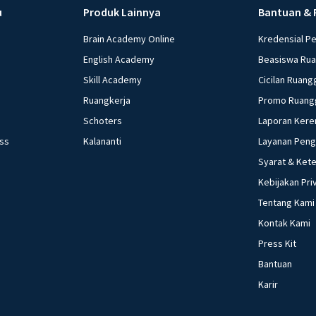
u
Produk Lainnya
Bantuan & 
Brain Academy Online
Kredensial P
English Academy
Beasiswa Ru
Skill Academy
Cicilan Ruang
Ruangkerja
Promo Ruang
Schoters
Laporan Kere
ess
Kalananti
Layanan Pen
Syarat & Ket
Kebijakan Pri
Tentang Kami
Kontak Kami
Press Kit
Bantuan
Karir