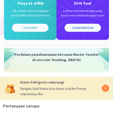
Tanya ke AiRIS
Drill Soal
= k . (q1.q2 / (1/4)), 1/4 dibalik sehingga menjadi
dikali 4
Yuk, cobain chat dan belajar
Latihan soal sesuai topik yang
bareng AiRIS, teman pintarmu!
kamu mau untuk persiapan ujian
= k . (q1.q2 x 4) = 4F
Karena kedua muatan positif, gaya menjadi
tolak-menolak.
Chat AiRIS
Cobain Drill Soal
Maaf kalau belibet 🗿🙏, semoga membantu.
·
0.0
(
0
)
Balas
Beri Rating
Perdalam pemahamanmu bersama Master Teacher
di sesi Live Teaching, GRATIS!
Klaim Gold gratis sekarang!
Dengan Gold kamu bisa tanya soal ke Forum
sepuasnya, lho.
Iklan
Pertanyaan serupa