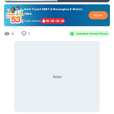
Ikuti Tryout SNBT & Menangkan E-Wallet
100rb
Klaim
Habis dalam
00
:
08
:
16
:
04
1
2
Jawaban terverifikasi
Iklan