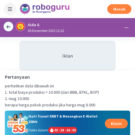
Masuk
Aida A
05 Desember 2023 12:22
Iklan
Pertanyaan
perhatikan data dibawah ini
1. total biaya produksi = 10.000 (dari BBB, BTKL, BOP)
2. mug 10.000
berapa harga pokok produksi jika harga mug 8.000
Ikuti Tryout SNBT & Menangkan E-Wallet
100rb
Klaim
Habis dalam
02
:
18
:
16
:
55