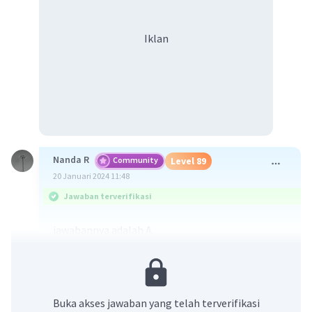
Iklan
Nanda R
Community
Level 89
20 Januari 2024 11:48
Jawaban terverifikasi
jawabannya adalah A.
Aktivitas yang ditunjukkan oleh mata Dewi
terpejam ketika debu masuk (aktivitas 1) dan
Yanti menjerit ketika mendengar gelegar petir
Buka akses jawaban yang telah terverifikasi