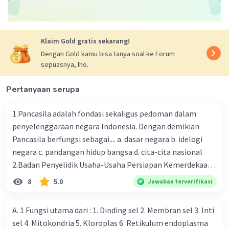
ELTANIN P
Level 7
Klaim Gold gratis sekarang!
10 Desember 2025 13:48
Dengan Gold kamu bisa tanya soal ke Forum
sepuasnya, lho.
A. 1 dan 2
Iklan
Pertanyaan serupa
·
0.0
(
0
)
Balas
Beri Rating
1.Pancasila adalah fondasi sekaligus pedoman dalam
penyelenggaraan negara Indonesia. Dengan demikian
Pancasila berfungsi sebagai.... a. dasar negara b. idelogi
negara c. pandangan hidup bangsa d. cita-cita nasional
2.Badan Penyelidik Usaha-Usaha Persiapan Kemerdekaan
Indonesia (BPUPKI) dibentuk oleh pemerintah
8
5.0
Jawaban terverifikasi
pendudukan Jepang pada tanggal 1 Maret 1945
bertepatan dengan hari ulang tahun Kaisar Hirohito.
A. 1 Fungsi utama dari : 1. Dinding sel 2. Membran sel 3. Inti
Wakil ketua BPUPKI ketika itu dijabat oleh .... a. Ir.
sel 4. Mitokondria 5. Kloroplas 6. Retikulum endoplasma
Soekarno dan Mr. Soepomo b. K.R.T Radjiman