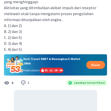
yang menghinggapi.
Aktivitas yang ditimbulkan akibat impuls dari reseptor
melewati otak tanpa mengalami proses pengolahan
informasi ditunjukkan oleh angka...
A. 1) dan 2)
B. 2) dan 3)
C. 2) dan 5)
D. 3) dan 4)
E. 4) dan 5)
Ikuti Tryout SNBT & Menangkan E-Wallet
100rb
Klaim
Habis dalam
01
:
11
:
28
:
45
2
4
Jawaban terverifikasi