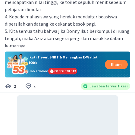
mendapatkan nilai tinggi, ke toilet sepuluh menit sebelum
pelajaran dimulai.
4. Kepada mahasiswa yang hendak mendaftar beasiswa
dipersilahkan datang ke dekanat besok pagi.
5. Kita semua tahu bahwa jika Donny ikut berkumpul di ruang
tengah, maka Aziz akan segera pergi dan masuk ke dalam
kamarnya.
Ikuti Tryout SNBT & Menangkan E-Wallet
100rb
Klaim
Habis dalam
00
:
06
:
38
:
42
2
2
Jawaban terverifikasi