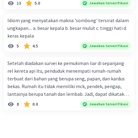
suatu produk oleh konsumen, semakin besar pula peluang
13
5.0
Jawaban terverifikasi
penjualan produk. (5) Hal ini disebabkan iklan atau
promosi merupakan cara untuk mengenalkan produk
Idiom yang menyatakan makna 'sombong' tersirat dalam
perusahaan kepada konsumen. Urutan yang tepat agar
ungkapan.... a. besar kepala b. besar mulut c. tinggi hati d.
menjadi teks eksposisi yang padu adalah .... A. (1)-(2)-(3)-
keras kepala
(4)-(5) B. (2)-(1)-(3)-(4)-(5) C. (3)-(1)-(2)-(5)-(4) D. (3)-(5)-
5
4.5
Jawaban terverifikasi
(4)-(1)-(2) E. (5)-(1)-(3)-(4)-(2)
Setelah diadakan survei ke pemukiman liar di sepanjang
rel kereta api itu, penduduk menempati rumah-rumah
terbuat dari bahan yang berupa seng, papan, dan kardus
bekas. Rumah itu tidak memiliki mck, pendek, pengap,
lantainya berupa tanah dan lembab. Jadi, dapat dikatakan
bahwa tempat tinggal mereka tidak layak huni dan tidak
8
0.0
Jawaban terverifikasi
sehat. Penalaran yang digunakan dalam paragraf tersebut
adalah . . . .