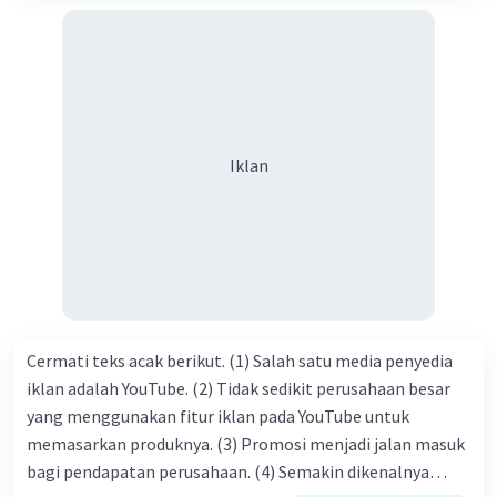
sanak saudara, bahkan juga di masyarakat luas. Karena
dengan jiwa sosial, maka terjalinlah di antara kita saling
tolong-menolong, dan kasih sayang. Sehngga orang-
orang yang butuh akan pertolongan kita, akan
mendapatkan haq-Nya. Perhatikan kalimat berikut! Puji
syukur kita sanjungkan kehadirat Allah swt, karena dengan
Iklan
limpahan karuniaNya kita bisa berkumpul di sini. Kalimat
tersebut termasuk …. A. salam pembuka B. ucapan terima
kasih C. pengenalan topik D. tema E. judul
Cermati teks acak berikut. (1) Salah satu media penyedia
iklan adalah YouTube. (2) Tidak sedikit perusahaan besar
yang menggunakan fitur iklan pada YouTube untuk
memasarkan produknya. (3) Promosi menjadi jalan masuk
bagi pendapatan perusahaan. (4) Semakin dikenalnya