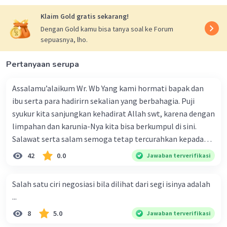
silakan datang ke dekanat besok pagi.
5. Kita semua tahu, jika Donny bergabung di
Klaim Gold gratis sekarang!
ruang tengah, Aziz akan segera pergi ke
Dengan Gold kamu bisa tanya soal ke Forum
kamarnya.
sepuasnya, lho.
Pertanyaan serupa
·
5.0
(
1
)
Balas
Beri Rating
Assalamu’alaikum Wr. Wb Yang kami hormati bapak dan
ibu serta para hadirirn sekalian yang berbahagia. Puji
syukur kita sanjungkan kehadirat Allah swt, karena dengan
limpahan dan karunia-Nya kita bisa berkumpul di sini.
Salawat serta salam semoga tetap tercurahkan kepada
junjungan Nabi besar Muhammad saw, karena beliau
42
0.0
Jawaban terverifikasi
menyiarkan agama yang haq, yakni agama islam, agama
yang diridai oleh Allah swt. Semoga kita sekalian termasuk
Salah satu ciri negosiasi bila dilihat dari segi isinya adalah
ke dalam umat-Nya yang diberkahi. Amin ya rabbal alamin.
...
Hadirin sekalian yang berbahagia! Dirasa amat penting
8
5.0
Jawaban terverifikasi
sekali jiwa sosial untuk diterapkan di lingkungan keluarga,