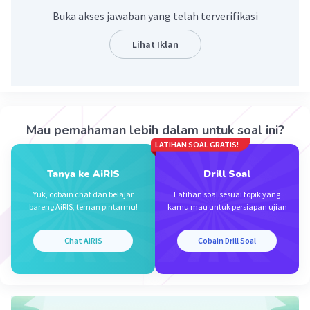
menghilangkan pengulangan kata "maka" yang tidak
Buka akses jawaban yang telah terverifikasi
perlu. Oleh karena itu, jawaban yang tepat adalah B.
Oleh karena itu, remaja harus mendapat perhatian
Lihat Iklan
khusus, baik oleh dirinya sendiri, orang tua, maupun
masyarakat sekitar.
·
0.0
(
0
)
Balas
Beri Rating
Mau pemahaman lebih dalam untuk soal ini?
LATIHAN SOAL GRATIS!
Tanya ke AiRIS
Drill Soal
Yuk, cobain chat dan belajar
Latihan soal sesuai topik yang
bareng AiRIS, teman pintarmu!
kamu mau untuk persiapan ujian
Iklan
Chat AiRIS
Cobain Drill Soal