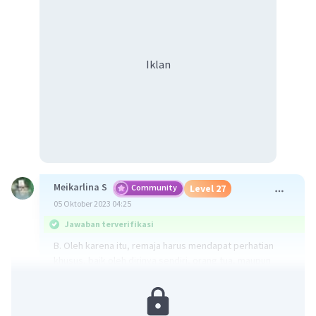
Iklan
Meikarlina S
Community
Level 27
05 Oktober 2023 04:25
Jawaban terverifikasi
B. Oleh karena itu, remaja harus mendapat perhatian
khusus, baik oleh dirinya sendiri, orang tua, maupun
masyarakat sekitar.
Kalimat tersebut sudah benar secara gramatikal dan