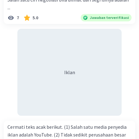
ke dalam umat-Nya yang diberkahi. Amin ya rabbal alamin.
...
Hadirin sekalian yang berbahagia! Dirasa amat penting
7
5.0
Jawaban terverifikasi
sekali jiwa sosial untuk diterapkan di lingkungan keluarga,
sanak saudara, bahkan juga di masyarakat luas. Karena
dengan jiwa sosial, maka terjalinlah di antara kita saling
tolong-menolong, dan kasih sayang. Sehngga orang-
orang yang butuh akan pertolongan kita, akan
mendapatkan haq-Nya. Perhatikan kalimat berikut! Puji
syukur kita sanjungkan kehadirat Allah swt, karena dengan
Iklan
limpahan karuniaNya kita bisa berkumpul di sini. Kalimat
tersebut termasuk …. A. salam pembuka B. ucapan terima
kasih C. pengenalan topik D. tema E. judul
Cermati teks acak berikut. (1) Salah satu media penyedia
iklan adalah YouTube. (2) Tidak sedikit perusahaan besar