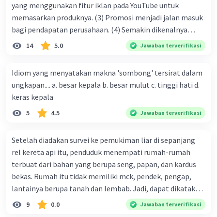
yang menggunakan fitur iklan pada YouTube untuk
memasarkan produknya. (3) Promosi menjadi jalan masuk
bagi pendapatan perusahaan. (4) Semakin dikenalnya
suatu produk oleh konsumen, semakin besar pula peluang
14
5.0
Jawaban terverifikasi
penjualan produk. (5) Hal ini disebabkan iklan atau
promosi merupakan cara untuk mengenalkan produk
Idiom yang menyatakan makna 'sombong' tersirat dalam
perusahaan kepada konsumen. Urutan yang tepat agar
ungkapan.... a. besar kepala b. besar mulut c. tinggi hati d.
menjadi teks eksposisi yang padu adalah .... A. (1)-(2)-(3)-
keras kepala
(4)-(5) B. (2)-(1)-(3)-(4)-(5) C. (3)-(1)-(2)-(5)-(4) D. (3)-(5)-
5
4.5
Jawaban terverifikasi
(4)-(1)-(2) E. (5)-(1)-(3)-(4)-(2)
Setelah diadakan survei ke pemukiman liar di sepanjang
rel kereta api itu, penduduk menempati rumah-rumah
terbuat dari bahan yang berupa seng, papan, dan kardus
bekas. Rumah itu tidak memiliki mck, pendek, pengap,
lantainya berupa tanah dan lembab. Jadi, dapat dikatakan
bahwa tempat tinggal mereka tidak layak huni dan tidak
9
0.0
Jawaban terverifikasi
sehat. Penalaran yang digunakan dalam paragraf tersebut