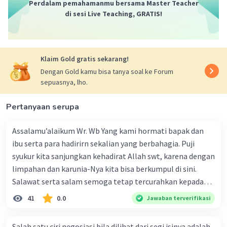
Perdalam pemahamanmu bersama Master Teacher
di sesi Live Teaching, GRATIS!
Klaim Gold gratis sekarang!
Dengan Gold kamu bisa tanya soal ke Forum
sepuasnya, lho.
Pertanyaan serupa
Assalamu’alaikum Wr. Wb Yang kami hormati bapak dan
ibu serta para hadirirn sekalian yang berbahagia. Puji
syukur kita sanjungkan kehadirat Allah swt, karena dengan
limpahan dan karunia-Nya kita bisa berkumpul di sini.
Salawat serta salam semoga tetap tercurahkan kepada
junjungan Nabi besar Muhammad saw, karena beliau
41
0.0
Jawaban terverifikasi
menyiarkan agama yang haq, yakni agama islam, agama
yang diridai oleh Allah swt. Semoga kita sekalian termasuk
Salah satu ciri negosiasi bila dilihat dari segi isinya adalah